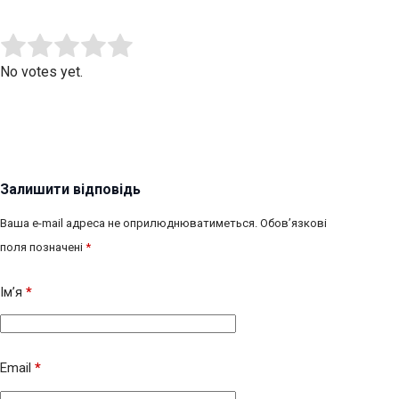
Submit Rating
Rate this item:
No votes yet.
Залишити відповідь
Ваша e-mail адреса не оприлюднюватиметься.
Обов’язкові
поля позначені
*
Ім’я
*
Email
*