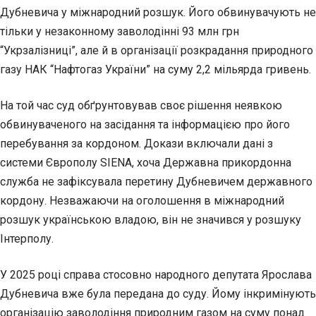
Дубневича у міжнародний розшук. Його обвинувачують не
тільки у незаконному заволодінні 93 млн грн
“Укрзалізниці”, але й в організації розкрадання природного
газу НАК “Нафтогаз України” на суму 2,2 мільярда гривень.
На той час суд обґрунтовував своє рішення неявкою
обвинуваченого на засідання та інформацією про його
перебування за кордоном. Докази включали дані з
системи Європолу SIENA, хоча Державна прикордонна
служба не зафіксувала перетину Дубневичем державного
кордону. Незважаючи на оголошення в міжнародний
розшук українською владою, він не значився у розшуку
Інтерполу.
У 2025 році справа стосовно народного депутата Ярослава
Дубневича вже була передана до суду. Йому інкримінують
організацію заволодіння природним газом на суму понад