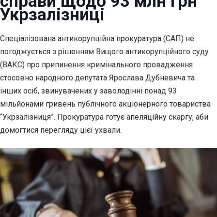
справи щодо 93 млн грн
Укрзалізниці
Спеціалізована антикорупційна прокуратура (САП) не
погоджується з рішенням
Вищого антикорупційного суду
(ВАКС) про припинення кримінального провадження
стосовно народного депутата Ярослава Дубневича та
інших осіб, звинувачених у заволодінні понад 93
мільйонами гривень публічного акціонерного товариства
“Укрзалізниця”. Прокуратура готує апеляційну скаргу, аби
домогтися перегляду цієї ухвали.