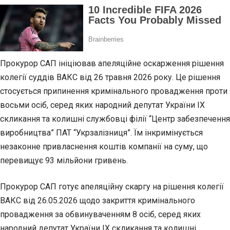
Прокурор САП ініціював апеляційне оскарження рішення
колегії суддів ВАКС від 26 травня 2026 року. Це рішення
стосується припинення кримінального провадження проти
восьми осіб, серед яких народний депутат України IX
скликання та колишні службовці філії “Центр забезпечення
виробництва” ПАТ “Укрзалізниця”. Їм інкримінується
незаконне привласнення коштів компанії на суму, що
перевищує 93 мільйони гривень.
Прокурор САП готує апеляційну скаргу на рішення колегії
ВАКС від 26.05.2026 щодо закриття кримінального
провадження за обвинуваченням 8 осіб, серед яких
народний депутат України IX скликання та колишні