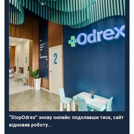
“StopOdrex” знову онлайн: подолавши тиск, сайт
відновив роботу…