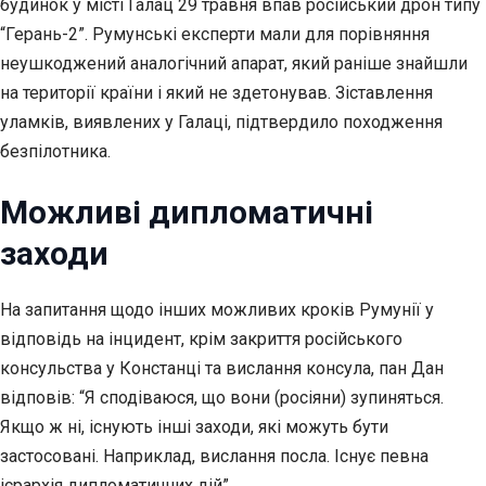
будинок у місті Галац 29 травня впав російський дрон типу
“Герань-2”. Румунські експерти мали для порівняння
неушкоджений аналогічний апарат, який раніше знайшли
на території країни і який не здетонував. Зіставлення
уламків, виявлених у Галаці, підтвердило походження
безпілотника.
Можливі дипломатичні
заходи
На запитання щодо інших можливих кроків Румунії у
відповідь на інцидент, крім закриття російського
консульства у Констанці та вислання консула, пан Дан
відповів: “Я сподіваюся, що вони (росіяни) зупиняться.
Якщо ж ні, існують інші заходи, які можуть бути
застосовані. Наприклад, вислання посла. Існує певна
ієрархія дипломатичних дій”.