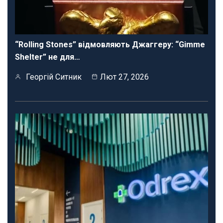
“Rolling Stones” відмовляють Джаггеру: “Gimme
Shelter” не для…
Георгій Ситник
Лют 27, 2026