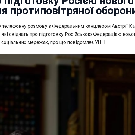
 підготовку Росією нового
ня протиповітряної оборон
 телефонну розмову з Федеральним канцлером Австрії Кар
кі свідчать про підготовку Російською Федерацією нового
 соціальних мережах, про що повідомляє
УНН
.