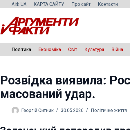
Перейти
АіФ UA
КАРТА САЙТУ
Про сайт
Контакти
до
вмісту
Політика
Економіка
Світ
Культура
Війна
Розвідка виявила: Рос
масований удар.
Георгій Ситник
30.05.2026
Політичне життя