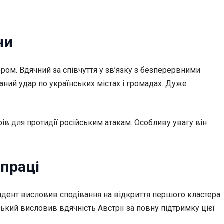
ни
ом. Вдячний за співчуття у зв’язку з безперервними
ний удар по українських містах і громадах. Дуже
ів для протидії російським атакам. Особливу увагу він
впраці
дент висловив сподівання на відкриття першого кластера
кий висловив вдячність Австрії за повну підтримку цієї