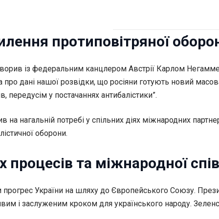
илення протиповітряної оборо
оворив із федеральним канцлером Австрії Карлом Негаммер
про дані нашої розвідки, що росіяни готують новий масова
ів, передусім у постачаннях антибалістики”.
 на нагальній потребі у спільних діях міжнародних партнер
лістичної оборони.
х процесів та міжнародної спі
 прогрес України на шляху до Європейського Союзу. Прези
вим і заслуженим кроком для українського народу. Зеленсь