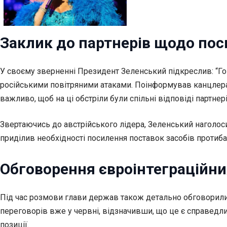
Заклик до партнерів щодо пос
У своєму зверненні Президент Зеленський підкреслив: “Г
російськими повітряними атаками. Поінформував канцлера 
важливо, щоб на ці обстріли були спільні відповіді партнер
Звертаючись до австрійського лідера, Зеленський наголосив
приділив необхідності посилення поставок засобів протиба
Обговорення євроінтеграційни
Під час розмови глави держав також детально обговорили
переговорів вже у червні, відзначивши, що це є справедли
позиції.