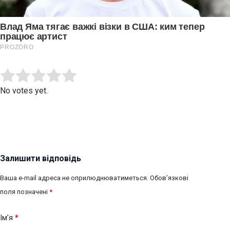
Submit Rating
Rate this item:
No votes yet.
Залишити відповідь
Ваша e-mail адреса не оприлюднюватиметься.
Обов’язкові
поля позначені
*
Ім’я
*