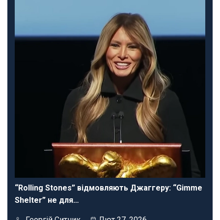
“Rolling Stones” відмовляють Джаггеру: “Gimme
Shelter” не для…
Георгій Ситник
Лют 27, 2026