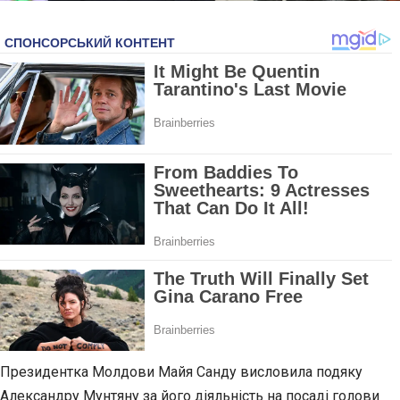
Президентка Молдови Майя Санду висловила подяку
Александру Мунтяну за його діяльність на посаді голови