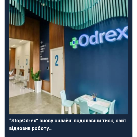
“StopOdrex” знову онлайн: подолавши тиск, сайт
відновив роботу…