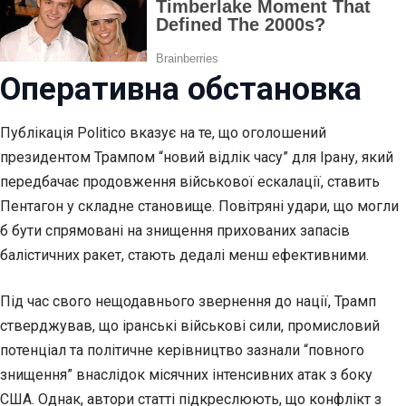
Оперативна обстановка
Публікація Politico вказує на те, що оголошений
президентом Трампом “новий відлік часу” для Ірану, який
передбачає продовження військової ескалації, ставить
Пентагон у складне становище. Повітряні удари, що могли
б бути спрямовані на знищення прихованих запасів
балістичних ракет, стають дедалі менш ефективними.
Під час свого нещодавнього звернення до нації, Трамп
стверджував, що іранські військові сили, промисловий
потенціал та політичне керівництво зазнали “повного
знищення” внаслідок місячних інтенсивних атак з боку
США. Однак, автори статті підкреслюють, що конфлікт з