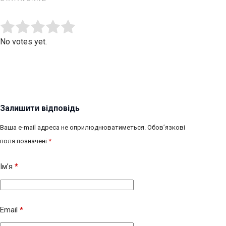
Submit Rating
Rate this item:
No votes yet.
Залишити відповідь
Ваша e-mail адреса не оприлюднюватиметься.
Обов’язкові
поля позначені
*
Ім’я
*
Email
*