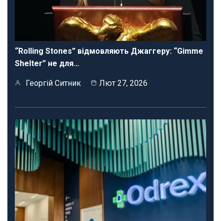
“Rolling Stones” відмовляють Джаггеру: “Gimme
Shelter” не для…
Георгій Ситник
Лют 27, 2026