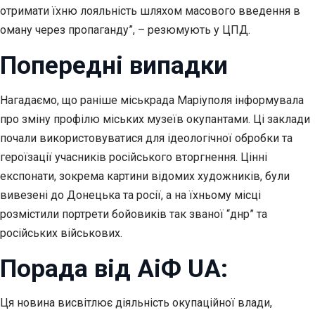
отримати їхню лояльність шляхом масового введення в
оману через пропаганду”, – резюмують у ЦПД.
Попередні випадки
Нагадаємо, що раніше міськрада Маріуполя інформувала
про зміну профілю міських музеїв окупантами. Ці заклади
почали використовуватися для ідеологічної обробки та
героїзації учасників російського вторгнення. Цінні
експонати, зокрема картини відомих художників, були
вивезені до Донецька та росії, а на їхньому місці
розмістили портрети бойовиків так званої “днр” та
російських військових.
Порада від АіФ UA:
Ця новина висвітлює діяльність окупаційної влади,