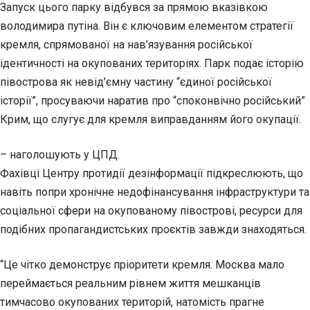
Запуск цього парку відбувся за прямою вказівкою
володимира путіна. Він є ключовим елементом стратегії
кремля, спрямованої на нав’язування російської
ідентичності на окупованих територіях. Парк подає історію
півострова як невід’ємну частину “єдиної російської
історії”, просуваючи наратив про “споконвічно російський”
Крим, що слугує для кремля виправданням його окупації.
– наголошують у ЦПД.
Фахівці Центру протидії дезінформації підкреслюють, що
навіть попри хронічне недофінансування інфраструктури та
соціальної сфери на окупованому півострові, ресурси для
подібних пропагандистських проєктів завжди знаходяться.
“Це чітко демонструє пріоритети кремля. Москва мало
переймається реальним рівнем життя мешканців
тимчасово окупованих територій, натомість прагне