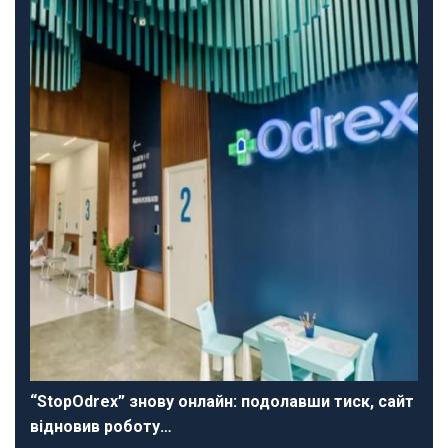
“StopOdrex” знову онлайн: подолавши тиск, сайт
відновив роботу…