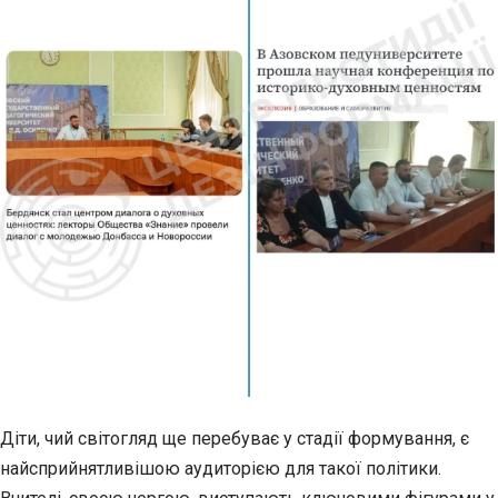
Діти, чий світогляд ще перебуває у стадії формування, є
найсприйнятливішою аудиторією для такої політики.