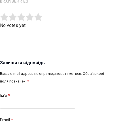
Submit Rating
Rate this item:
No votes yet.
Залишити відповідь
Ваша e-mail адреса не оприлюднюватиметься.
Обов’язкові
поля позначені
*
Ім’я
*
Email
*