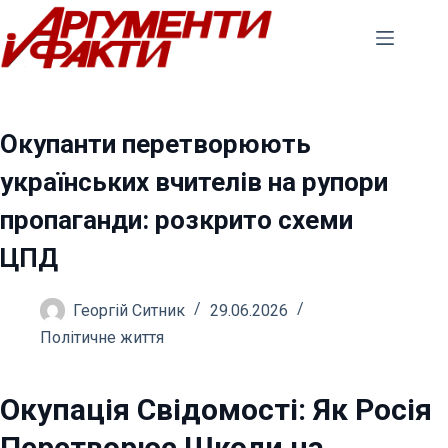
Перейти
до
вмісту
Окупанти перетворюють
українських вчителів на рупори
пропаганди: розкрито схеми
ЦПД
Георгій Ситник
29.06.2026
Політичне життя
Окупація Свідомості: Як Росія
Перетворює Школи на