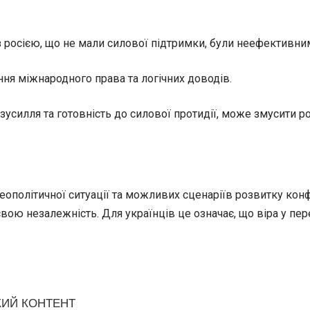
з росією, що не мали силової підтримки, були неефективни
ння міжнародного права та логічних доводів.
усилля та готовність до силової протидії, може змусити ро
ополітичної ситуації та можливих сценаріїв розвитку конф
свою незалежність. Для українців це означає, що віра у пер