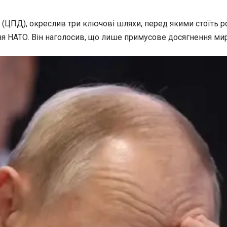
ї (ЦПД), окреслив три ключові шляхи, перед якими стоїть 
ня НАТО. Він наголосив, що лише примусове досягнення миру