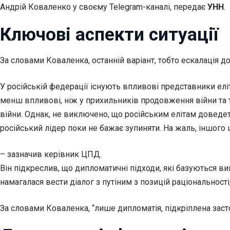
Андрій Коваленко у своєму Telegram-каналі, передає
УНН
.
Ключові аспекти ситуації
За словами Коваленка, останній варіант, тобто ескалація д
У російській федерації існують впливові представники елі
менш впливові, ніж у прихильників продовження війни та 
війни. Однак, не виключено, що російським елітам доведе
російський лідер поки не бажає зупиняти. На жаль, іншого ш
– зазначив керівник ЦПД.
Він підкреслив, що дипломатичні підходи, які базуються ви
намагалася вести діалог з путіним з позицій раціональності
За словами Коваленка, “лише дипломатія, підкріплена засто