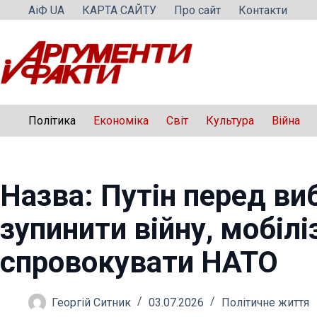
Перейти
АіФ UA
КАРТА САЙТУ
Про сайт
Контакти
до
вмісту
Політика
Економіка
Світ
Культура
Війна
Назва: Путін перед ви
зупинити війну, мобілі
спровокувати НАТО
Георгій Ситник
03.07.2026
Політичне життя