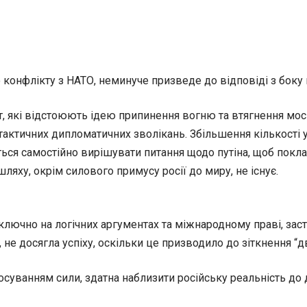
о конфлікту з НАТО, неминуче призведе до відповіді з боку 
т, які відстоюють ідею припинення вогню та втягнення моск
тактичних дипломатичних зволікань. Збільшення кількості
ться самостійно вирішувати питання щодо путіна, щоб пок
ляху, окрім силового примусу росії до миру, не існує.
ключно на логічних аргументах та міжнародному праві, заст
, не досягла успіху, оскільки це призводило до зіткнення “
суванням сили, здатна наблизити російську реальність до д