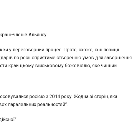
країн-членів Альянсу.
ви у переговорний процес. Проте, схоже, їхні позиції
 ударів по росії сприятиме створенню умов для завершення
ласти край цьому військовому божевіллю, яке чинний
осовувалися росією з 2014 року. Жодна зі сторін, яка
двох паралельних реальностей”.
ійсної”.