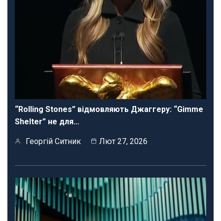
“Rolling Stones” відмовляють Джаггеру: “Gimme
Shelter” не для…
Георгій Ситник
Лют 27, 2026