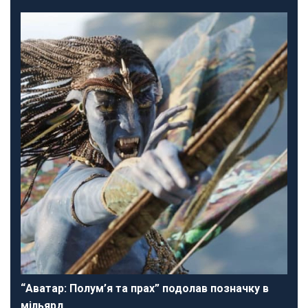
“Аватар: Полум’я та прах” подолав позначку в
мільярд…