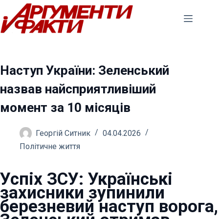
Перейти
до
вмісту
Наступ України: Зеленський
назвав найсприятливіший
момент за 10 місяців
Георгій Ситник
04.04.2026
Політичне життя
Успіх ЗСУ: Українські
захисники зупинили
березневий наступ ворога,