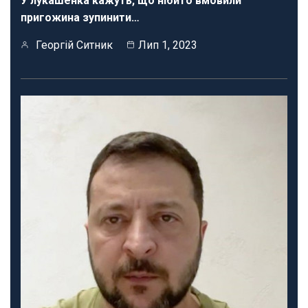
У лукашенка кажуть, що нібито вмовили
пригожина зупинити…
Георгій Ситник
Лип 1, 2023