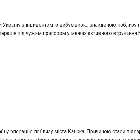
 Україну з інцидентом із вибухівкою, знайденою поблизу га
перація під чужим прапором у межах активного втручання 
бну операцію поблизу міста Каніжа. Причиною стали підозр
ісля інциденту було посилено заходи безпеки для охорони с