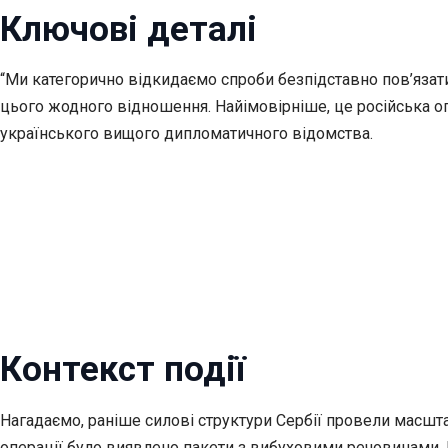
Ключові деталі
“Ми категорично відкидаємо спроби безпідставно пов’язати
цього жодного відношення. Найімовірніше, це російська о
українського вищого дипломатичного відомства.
Контекст події
Нагадаємо, раніше силові структури Сербії провели масшта
операції було виявлено пакети з вибуховими речовинами. П