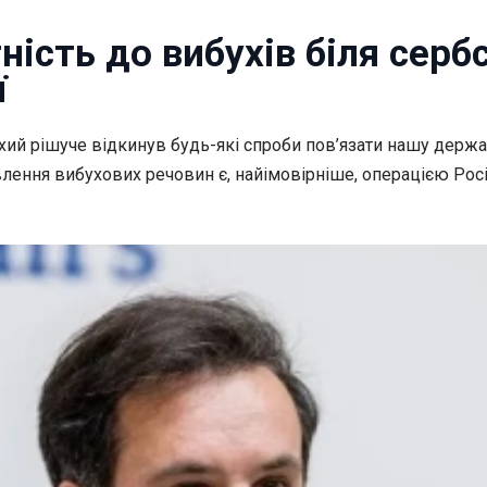
ність до вибухів біля серб
ї
ихий рішуче
відкинув будь-які спроби пов’язати нашу держа
иявлення вибухових речовин є, найімовірніше, операцією Ро