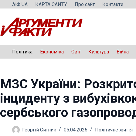
Перейти
АіФ UA
КАРТА САЙТУ
Про сайт
Контакти
до
вмісту
Політика
Економіка
Світ
Культура
Війна
МЗС України: Розкрит
інциденту з вибухівко
сербського газопрово
Георгій Ситник
05.04.2026
Політичне життя