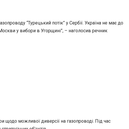
зопроводу “Турецький потік” у Сербії. Україна не має до
Москви у вибори в Угорщині”, – наголосив речник
и щодо можливої диверсії на газопроводі. Під час
тратегічних об’єктів.