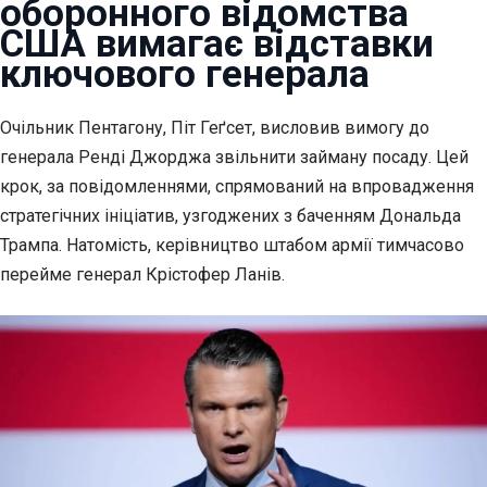
оборонного відомства
США вимагає відставки
ключового генерала
Очільник Пентагону, Піт Геґсет, висловив вимогу до
генерала Ренді
Джорджа звільнити займану посаду. Цей
крок, за повідомленнями, спрямований на впровадження
стратегічних ініціатив, узгоджених з баченням Дональда
Трампа. Натомість, керівництво штабом армії тимчасово
перейме генерал Крістофер Ланів.