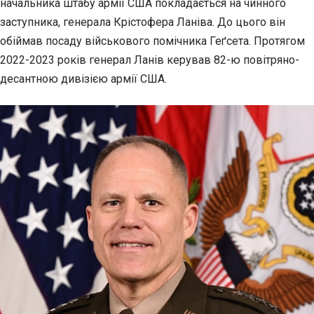
начальника штабу армії США покладається на чинного
заступника, генерала Крістофера Ланіва. До цього він
обіймав посаду військового помічника Геґсета. Протягом
2022-2023 років генерал Ланів керував 82-ю повітряно-
десантною дивізією армії США.