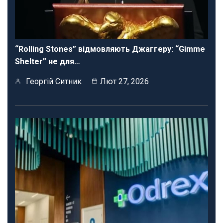
“Rolling Stones” відмовляють Джаггеру: “Gimme
Shelter” не для…
Георгій Ситник
Лют 27, 2026