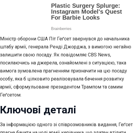
Міністр оборони США Піт Геґсет звернувся до начальника
штабу армії, генерала Ренді Джорджа, з вимогою негайно
залишити свою посаду. Як повідомляє CBS News,
посилаючись на джерела, ознайомлені з ситуацією, така
вимога зумовлена прагненням призначити на цю посаду
особу, яка б цілковито реалізовувала бачення розвитку
армії, сформульоване президентом Трампом та самим
Геґсетом.
Ключові деталі
За інформацією одного зі співрозмовників видання, Геґсет
прагне бачити на чолі армії керівника, що здатен втілити