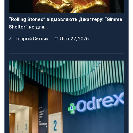
“Rolling Stones” відмовляють Джаггеру: “Gimme
Shelter” не для…
Георгій Ситник
Лют 27, 2026