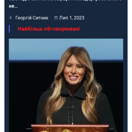
не…
Георгій Ситник
Лип 1, 2023
Найбільш обговорювані