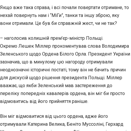
Якщо вже така справа, і всі почали повертати отримане, то
нехай повернуть нам і “МіГи”, танки та іншу зброю, яку
вони отримали. Це був би справжній жест, чи не так?
– наголосив колишній прем’єр-міністр Польщі.
Окремо Лешек Міллер прокоментував слова Володимира
Зеленського щодо Ордена Білого Орла. Президент України
зазначив, що в минулому цю нагороду отримували
неоднозначні історичні постаті, тому він не бачить причин
для дискусій щодо рішення президента Польщі. Міллер
вважає, що якби Зеленський мав застереження до
переліку попередніх кавалерів ордена, він міг би просто
відмовитись від його прийняття раніше.
Він міг відмовитися від цього ордена, адже його
отримували Катерина Велика, Беніто Муссоліні, Герхард