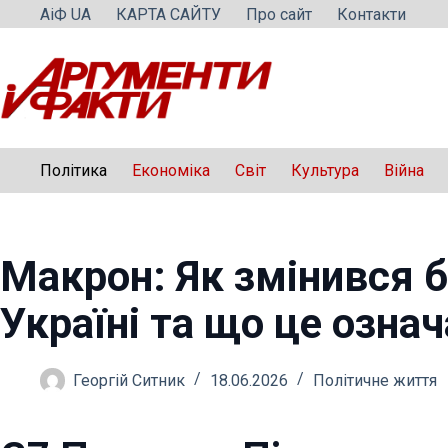
Перейти
АіФ UA
КАРТА САЙТУ
Про сайт
Контакти
до
вмісту
Політика
Економіка
Світ
Культура
Війна
Макрон: Як змінився б
Україні та що це означ
Георгій Ситник
18.06.2026
Політичне життя