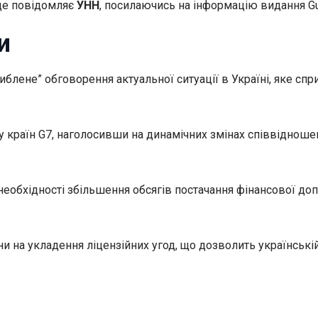
о це повідомляє
УНН
, посилаючись на інформацію видання Gu
и
блене” обговорення актуальної ситуації в Україні, яке сп
ку країн G7, наголосивши на динамічних змінах співвіднош
необхідності збільшення обсягів постачання фінансової до
аїни на укладення ліцензійних угод, що дозволить українсь