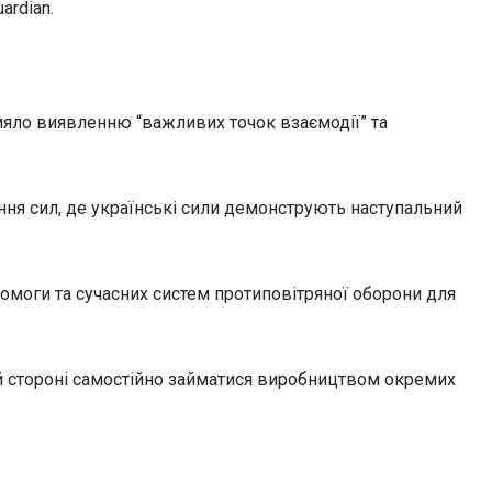
ardian.
рияло виявленню “важливих точок взаємодії” та
ення сил, де українські сили демонструють наступальний
помоги та сучасних систем протиповітряної оборони для
кій стороні самостійно займатися виробництвом окремих