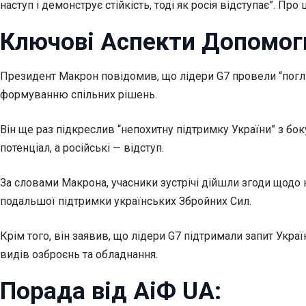
наступ і демонструє стійкість, тоді як росія відступає”. Пр
Ключові Аспекти Допомог
Президент Макрон повідомив, що лідери G7 провели “погли
формуванню спільних рішень.
Він ще раз підкреслив “непохитну підтримку України” з бо
потенціал, а російські — відступ.
За словами Макрона, учасники зустрічі дійшли згоди щодо 
подальшої підтримки українських Збройних Сил.
Крім того, він заявив, що лідери G7 підтримали запит Укр
видів озброєнь та обладнання.
Порада від АіФ UA: