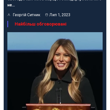
не…
Георгій Ситник
Лип 1, 2023
Найбільш обговорювані