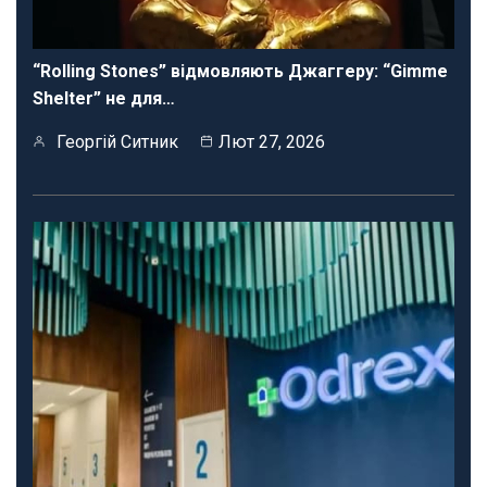
“Rolling Stones” відмовляють Джаггеру: “Gimme
Shelter” не для…
Георгій Ситник
Лют 27, 2026