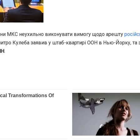
лени МКС неухильно виконувати вимогу щодо арешту
російс
итро Кулеба заявив у штаб-квартирі ООН в Нью-Йорку, та 
НН
.