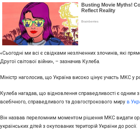
«Сьогодні ми всі є свідками незліченних злочинів, які пр
Другої світової війни», – зазначив Кулеба.
Міністр наголосив, що Україна високо цінує участь МКС у р
Кулеба нагадав, що відновлення справедливості є одним
всебічного, справедливого та довгострокового миру
в Укр
Він назвав переломним моментом рішення МКС видати ордер
українських дітей з окупованих територій України до росії.