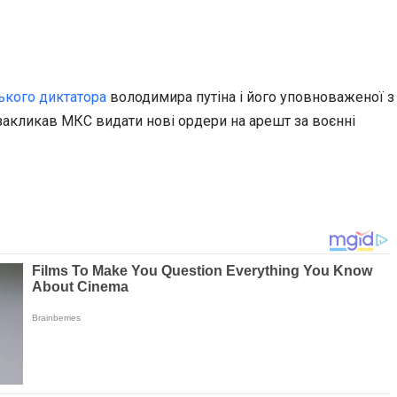
ького диктатора
володимира путіна і його уповноваженої з
закликав МКС видати нові ордери на арешт за воєнні