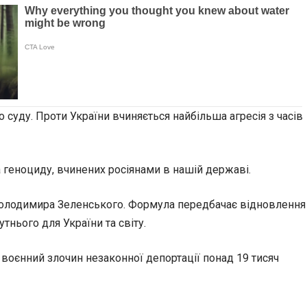
суду. Проти України вчиняється найбільша агресія з часів
а геноциду, вчинених росіянами в нашій державі.
Володимира Зеленського. Формула передбачає відновлення
тнього для України та світу.
воєнний злочин незаконної депортації понад 19 тисяч