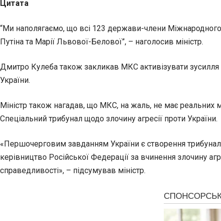
Цитата
“Ми наполягаємо, що всі 123 держави-члени Міжнародного
Путіна та Марії Львової-Белової”, – наголосив міністр.
Дмитро Кулеба також закликав МКС активізувати зусилля і 
України.
Міністр також нагадав, що МКС, на жаль, не має реальних 
Спеціальний трибунал щодо злочину агресії проти України.
«Першочерговим завданням України є створення трибуналу,
керівництво Російської Федерації за вчинення злочину аг
справедливості», – підсумував міністр.