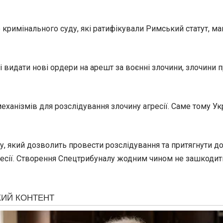
 кримінального суду, які ратифікували Римський статут,
видати нові ордери на арешт за воєнні злочини, злочини пр
механізмів для розслідування злочину агресії. Саме тому 
 який дозволить провести розслідування та притягнути до
ресії. Створення Спецтрибуналу жодним чином не зашкодит