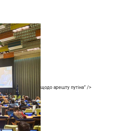
щодо арешту путіна” />