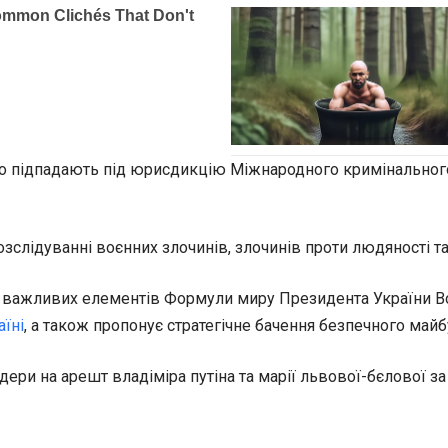
ямо підпадають під юрисдикцію Міжнародного кримінального 
озслідуванні воєнних злочинів, злочинів проти людяності т
 з важливих елементів Формули миру Президента України 
аїні
, а також пропонує стратегічне бачення безпечного майбу
и на арешт владіміра путіна та марії львової-бєлової за 