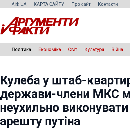
Перейти
АіФ UA
КАРТА САЙТУ
Про сайт
Контакти
до
вмісту
Політика
Економіка
Світ
Культура
Війна
Кулеба у штаб-квартир
держави-члени МКС 
неухильно виконувати
арешту путіна