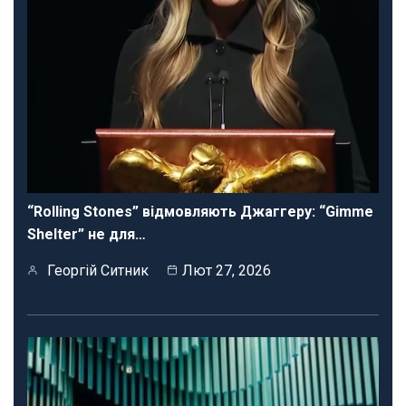
“Rolling Stones” відмовляють Джаггеру: “Gimme
Shelter” не для…
Георгій Ситник
Лют 27, 2026