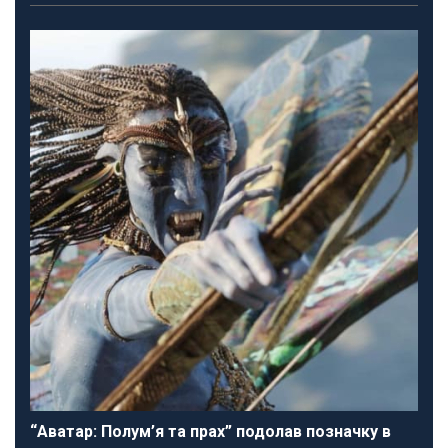
“Аватар: Полум’я та прах” подолав позначку в