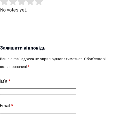
Submit Rating
Rate this item:
No votes yet.
Залишити відповідь
Ваша e-mail адреса не оприлюднюватиметься.
Обов’язкові
поля позначені
*
Ім’я
*
Email
*