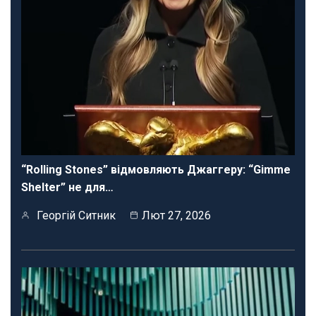
“Rolling Stones” відмовляють Джаггеру: “Gimme
Shelter” не для…
Георгій Ситник
Лют 27, 2026