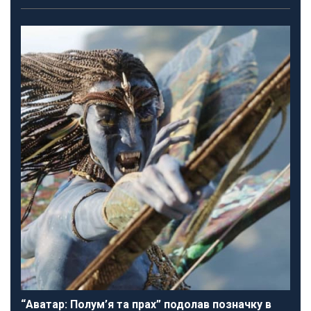
“Аватар: Полум’я та прах” подолав позначку в