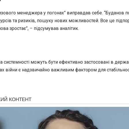
изового менеджера у погонах” виправдав себе. “Буданов пос
сурсів та ризиків, пошуку нових можливостей. Все це підпо
ова зростає”, – підсумував аналітик.
та системності можуть бути ефективно застосовані в держа
ах війни є надзвичайно важливим фактором для стабільнос