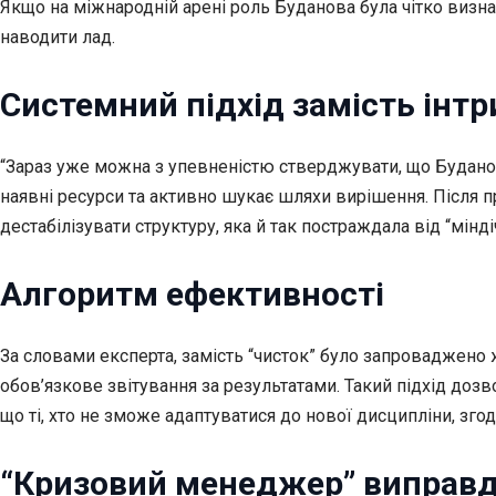
Якщо на міжнародній арені роль Буданова була чітко визна
наводити лад.
Системний підхід замість інтр
“Зараз уже можна з упевненістю стверджувати, що Буданова
наявні ресурси та активно шукає шляхи вирішення. Після 
дестабілізувати структуру, яка й так постраждала від “мінд
Алгоритм ефективності
За словами експерта, замість “чисток” було запроваджено 
обов’язкове звітування за результатами. Такий підхід дозв
що ті, хто не зможе адаптуватися до нової дисципліни, зг
“Кризовий менеджер” виправд