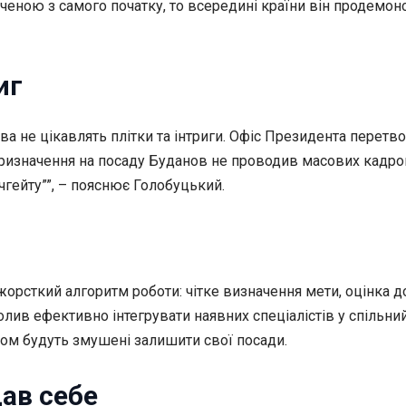
ченою з самого початку, то всередині країни він продемон
иг
 не цікавлять плітки та інтриги. Офіс Президента перетво
призначення на посаду Буданов не проводив масових кадро
ічгейту””, – пояснює Голобуцький.
жорсткий алгоритм роботи: чітке визначення мети, оцінка 
олив ефективно інтегрувати наявних спеціалістів у спільни
одом будуть змушені залишити свої посади.
ав себе