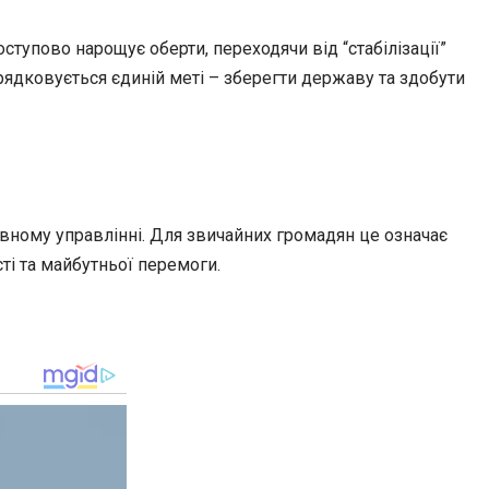
тупово нарощує оберти, переходячи від “стабілізації”
рядковується єдиній меті – зберегти державу та здобути
вному управлінні. Для звичайних громадян це означає
ті та майбутньої перемоги.