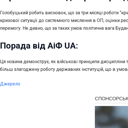
Голобуцький робить висновок, що за три місяці роботи “кр
кризової ситуації до системного мислення в ОП, оцінки ре
перемогу. Не дивно, що за таких умов політична вага Будан
Порада від АіФ UA:
Ця новина демонструє, як військові принципи дисципліни 
більш злагоджену роботу державних інституцій, що в умов
Джерело