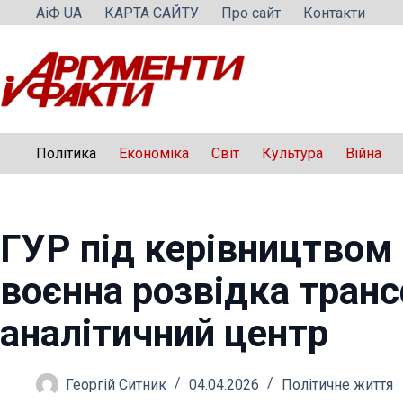
Перейти
АіФ UA
КАРТА САЙТУ
Про сайт
Контакти
до
вмісту
Політика
Економіка
Світ
Культура
Війна
ГУР під керівництвом
воєнна розвідка тран
аналітичний центр
Георгій Ситник
04.04.2026
Політичне життя