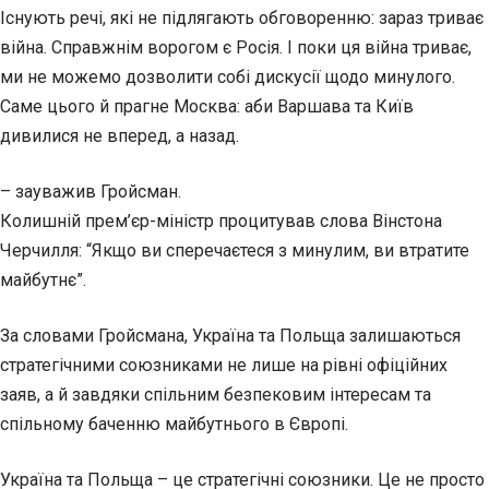
Існують речі, які не підлягають обговоренню: зараз триває
війна. Справжнім ворогом є Росія. І поки ця війна триває,
ми не можемо дозволити собі дискусії щодо минулого.
Саме цього й прагне Москва: аби Варшава та Київ
дивилися не вперед, а назад.
– зауважив Гройсман.
Колишній прем’єр-міністр процитував слова Вінстона
Черчилля: “Якщо ви сперечаєтеся з минулим, ви втратите
майбутнє”.
За словами Гройсмана, Україна та Польща залишаються
стратегічними союзниками не лише на рівні офіційних
заяв, а й завдяки спільним безпековим інтересам та
спільному баченню майбутнього в Європі.
Україна та Польща – це стратегічні союзники. Це не просто