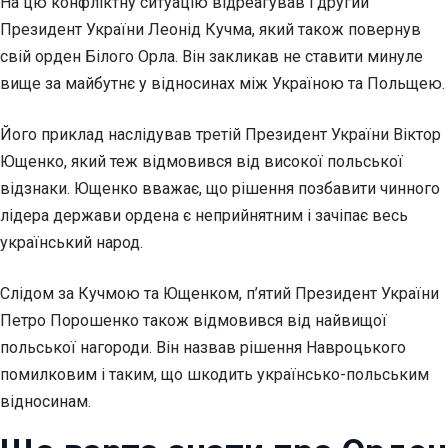
На цю конфліктну ситуацію відреагував і другий
Президент України Леонід Кучма, який також повернув
свій орден Білого Орла. Він закликав не ставити минуле
вище за майбутнє у відносинах між Україною та Польщею.
Його приклад наслідував третій Президент України Віктор
Ющенко, який теж відмовився від високої польської
відзнаки. Ющенко вважає, що рішення позбавити чинного
лідера держави ордена є неприйнятним і зачіпає весь
український народ.
Слідом за Кучмою та Ющенком, п’ятий Президент України
Петро Порошенко також відмовився від найвищої
польської нагороди. Він назвав рішення Навроцького
помилковим і таким, що шкодить українсько-польським
відносинам.