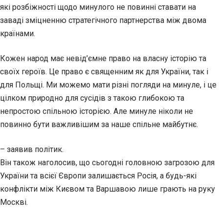
які розбіжності щодо минулого не повинні ставати на
заваді зміцненню стратегічного партнерства між двома
країнами.
Кожен народ має невід’ємне право на власну історію та
своїх героїв. Це право є священним як для України, так і
для Польщі. Ми можемо мати різні погляди на минуле, і це
цілком природно для сусідів з такою глибокою та
непростою спільною історією. Але минуле ніколи не
повинно бути важливішим за наше спільне майбутнє.
– заявив політик.
Він також наголосив, що сьогодні головною загрозою для
України та всієї Європи залишається Росія, а будь-які
конфлікти між Києвом та Варшавою лише грають на руку
Москві.