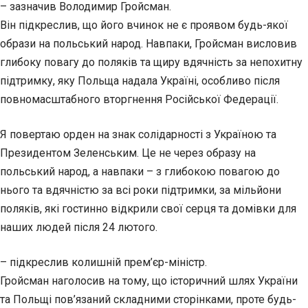
– зазначив Володимир Гройсман.
Він підкреслив, що його вчинок не є проявом будь-якої
образи на польський народ. Навпаки, Гройсман висловив
глибоку повагу до поляків та щиру вдячність за непохитну
підтримку, яку Польща надала Україні, особливо після
повномасштабного вторгнення Російської Федерації.
Я повертаю орден на знак солідарності з Україною та
Президентом Зеленським. Це не через образу на
польський народ, а навпаки – з глибокою повагою до
нього та вдячністю за всі роки підтримки, за мільйони
поляків, які гостинно відкрили свої серця та домівки для
наших людей після 24 лютого.
– підкреслив колишній прем’єр-міністр.
Гройсман наголосив на тому, що історичний шлях України
та Польщі пов’язаний складними сторінками, проте будь-