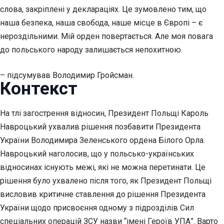
слова, закріплені у деклараціях. Це зумовлено тим, що
наша безпека, наша свобода, наше місце в Європі – є
нероздільними. Мій орден повертається. Але моя повага
до польського народу залишається непохитною.
– підсумував Володимир Гройсман.
Контекст
На тлі загострення відносин, Президент Польщі Кароль
Навроцький ухвалив рішення позбавити Президента
України Володимира Зеленського ордена Білого Орла.
Навроцький наголосив, що у польсько-українських
відносинах існують межі, які не можна перетинати. Це
рішення було ухвалено після того, як Президент Польщі
висловив критичне ставлення до рішення Президента
України щодо присвоєння одному з підрозділів Сил
спеціальних операцій ЗСУ назви “імені Героїв УПА”. Варто