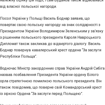
належну оцінку цій події, і сам Буданов також відмовився
від власної польської нагороди.
Посол України у Польщі Василь Боднар заявив, що
повертає свою польську нагороду на знак солідарності з
Президентом України Володимиром Зеленським у зв’язку
з рішенням польського президента Кароля Навроцького.
Дипломат також закликав до відвертого діалогу. Василь
Боднар повернув кавалерський хрест ордена “За заслуги
Республіки Польща”.
Водночас Міністр закордонних справ України Андрій Сибіга
назвав позбавлення Президента України ордену Білого
орла стратегічною помилкою польського президента. Він
також повідомив, що поверне свій Командорський хрест
із зіркою Ордена “За заслуги перед Польщею”.