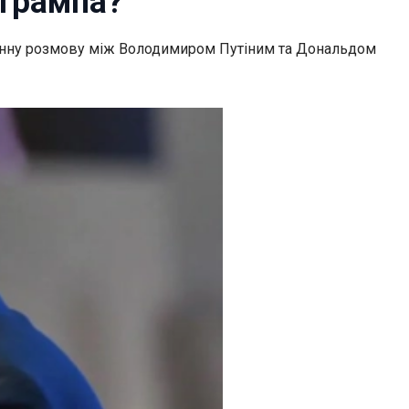
 Трампа?
нну розмову між Володимиром Путіним та Дональдом