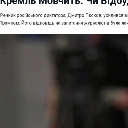
Кремль Мовчить: Чи Відбу
Речник російського диктатора, Дмитро Пєсков, ухилився ві
Трампом. Його відповідь на запитання журналістів була ла