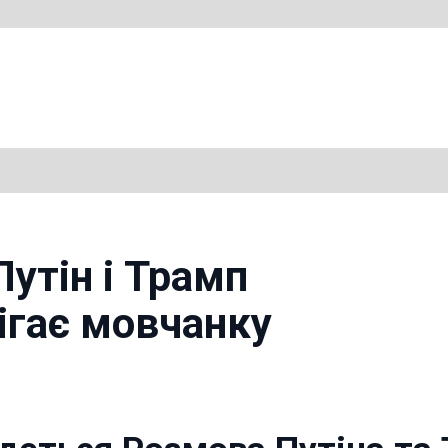
утін і Трамп
ігає мовчанку