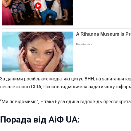
За даними російських медіа, які цитує
УНН
, на запитання 
незалежності США, Пєсков відмовився надати чітку інфор
“Ми повідомимо”, – така була єдина відповідь прессекрета
Порада від АіФ UA: