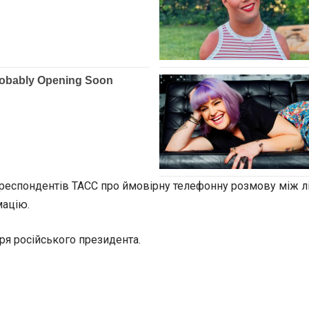
кореспондентів ТАСС про ймовірну телефонну розмову між 
мацію.
ря російського президента.