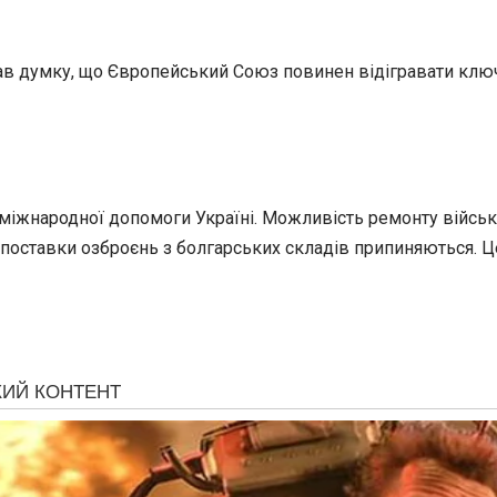
в думку, що Європейський Союз повинен відігравати ключ
міжнародної допомоги Україні. Можливість ремонту військо
 поставки озброєнь з болгарських складів припиняються. Ц