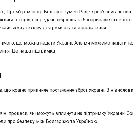
арі, Прем’єр-міністр Болгарії Румен Радев роз’яснив поточн
жливості щодо передачі озброєнь та боєприпасів зі своїх за
 військову техніку для ремонту та відновлення.
 нічого, що можна надати Україні. Але ми можемо надати т
ення. Це наша підтримка
я
, що країна припиняє постачання зброї Україні. Він вислов
тичні процеси, які можуть вплинути на підтримку України. З
оди про безпеку між Болгарією та Україною.