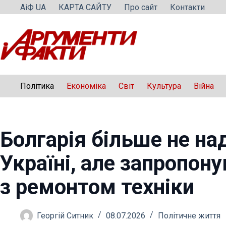
Перейти
АіФ UA
КАРТА САЙТУ
Про сайт
Контакти
до
вмісту
Політика
Економіка
Світ
Культура
Війна
Болгарія більше не на
Україні, але запропон
з ремонтом техніки
Георгій Ситник
08.07.2026
Політичне життя