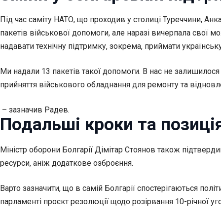
Під час саміту НАТО, що проходив у столиці Туреччини, Анк
пакетів військової допомоги, але наразі вичерпала свої мо
надавати технічну підтримку, зокрема, приймати українську
Ми надали 13 пакетів такої допомоги. В нас не залишилося
прийняття військового обладнання для ремонту та відновл
– зазначив Радев.
Подальші кроки та позиці
Міністр оборони Болгарії Дімітар Стоянов також підтвердив
ресурси, аніж додаткове озброєння.
Варто зазначити, що в самій Болгарії спостерігаються полі
парламенті проєкт резолюції щодо розірвання 10-річної уг