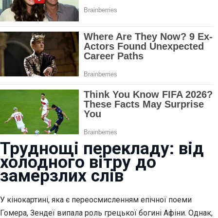
Труднощі перекладу: від
холодного вітру до
замерзлих слів
У кінокартині, яка є переосмисленням епічної поеми
Гомера, Зендеї випала роль грецької богині Афіни. Однак,