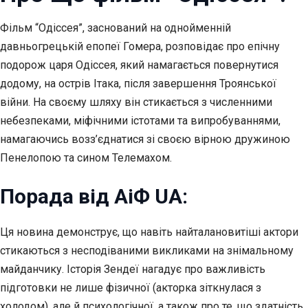
Фільм “Одіссея”, заснований на однойменній
давньогрецькій епопеї Гомера, розповідає про епічну
подорож царя Одіссея, який намагається повернутися
додому, на острів Ітака, після завершення Троянської
війни. На своєму шляху він стикається з численними
небезпеками, міфічними істотами та випробуваннями,
намагаючись возз’єднатися зі своєю вірною дружиною
Пенелопою та сином Телемахом.
Порада від АіФ UA:
Ця новина демонструє, що навіть найталановитіші актори
стикаються з несподіваними викликами на знімальному
майданчику. Історія Зендеї нагадує про важливість
підготовки не лише фізичної (акторка зіткнулася з
холодом), але й психологічної, а також про те, що здатність