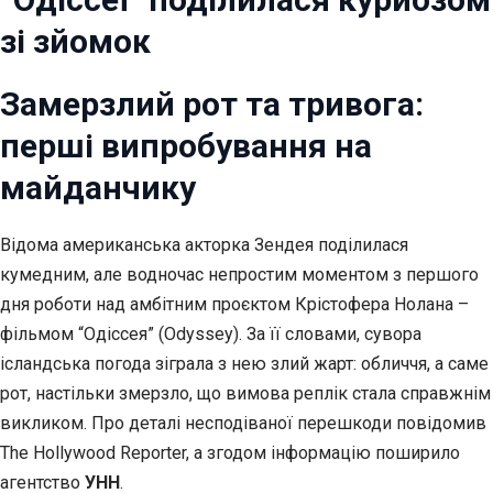
зі зйомок
Замерзлий рот та тривога:
перші випробування на
майданчику
Відома американська
акторка Зендея поділилася
кумедним, але водночас непростим моментом з першого
дня роботи над амбітним проєктом Крістофера Нолана –
фільмом “Одіссея” (Odyssey). За її словами, сувора
ісландська погода зіграла з нею злий жарт: обличчя, а саме
рот, настільки змерзло, що вимова реплік стала справжнім
викликом. Про деталі несподіваної перешкоди повідомив
The Hollywood Reporter, а згодом інформацію поширило
агентство
УНН
.