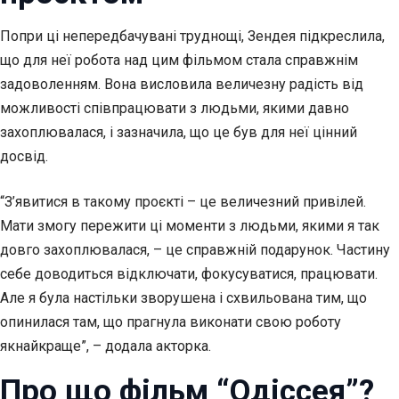
Попри ці непередбачувані труднощі, Зендея підкреслила,
що для неї робота над цим фільмом стала справжнім
задоволенням. Вона висловила величезну радість від
можливості співпрацювати з людьми, якими давно
захоплювалася, і зазначила, що це був для неї цінний
досвід.
“З’явитися в такому проєкті – це величезний привілей.
Мати змогу пережити ці моменти з людьми, якими я так
довго захоплювалася, – це справжній подарунок. Частину
себе доводиться відключати, фокусуватися, працювати.
Але я була настільки зворушена і схвильована тим, що
опинилася там, що прагнула виконати свою роботу
якнайкраще”, – додала акторка.
Про що фільм “Одіссея”?