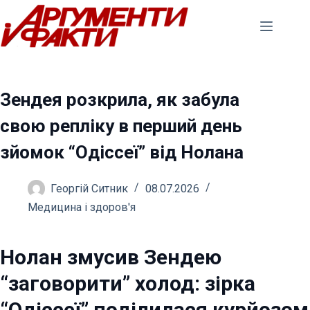
Перейти
до
вмісту
Зендея розкрила, як забула
свою репліку в перший день
зйомок “Одіссеї” від Нолана
Георгій Ситник
08.07.2026
Медицина і здоров'я
Нолан змусив Зендею
“заговорити” холод: зірка
“Одіссеї” поділилася курйозом