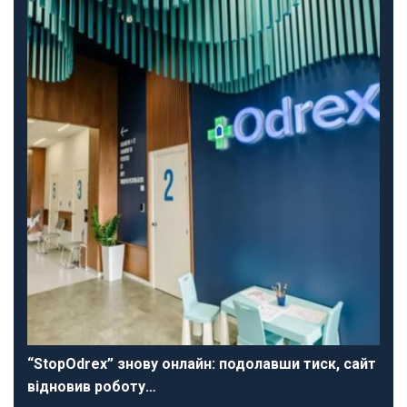
“StopOdrex” знову онлайн: подолавши тиск, сайт
відновив роботу…