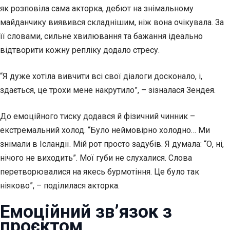
як розповіла сама акторка, дебют на знімальному
майданчику виявився складнішим, ніж вона очікувала. За
її словами, сильне хвилювання та бажання ідеально
відтворити кожну репліку додало стресу.
“Я дуже хотіла вивчити всі свої діалоги досконало, і,
здається, це трохи мене накрутило”, – зізналася Зендея.
До емоційного тиску додався й фізичний чинник –
екстремальний холод. “Було неймовірно холодно… Ми
знімали в Ісландії. Мій рот просто задубів. Я думала: “О, ні,
нічого не виходить”. Мої губи не слухалися. Слова
перетворювалися на якесь бурмотіння. Це було так
ніяково”, – поділилася акторка.
Емоційний зв’язок з
проєктом