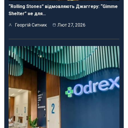
“Rolling Stones” відмовляють Джаггеру: “Gimme
Shelter” не для…
Георгій Ситник
Лют 27, 2026