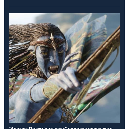
“Аватар: Полум’я та прах” подолав позначку в