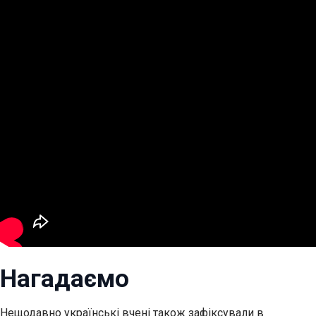
Нагадаємо
Нещодавно українські вчені також зафіксували в