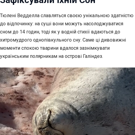
Тюлені Ведделла славляться своєю унікальною здатністю
до відпочинку: на суші вони можуть
насолоджуватися
сном до 14 годин, тоді як у водній стихії вдаються до
хитромудрого однопівкульного сну. Саме ці дивовижні
моменти спокою тварини вдалося зазнімкувати
українським полярникам на острові Галіндез.