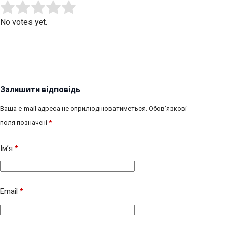
Submit Rating
Rate this item:
No votes yet.
Залишити відповідь
Ваша e-mail адреса не оприлюднюватиметься.
Обов’язкові
поля позначені
*
Ім’я
*
Email
*