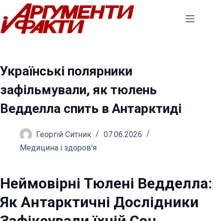
Перейти
до
вмісту
Українські полярники
зафільмували, як тюлень
Ведделла спить в Антарктиді
Георгій Ситник
07.06.2026
Медицина і здоров'я
Неймовірні Тюлені Ведделла:
Як Антарктичні Дослідники
Зафіксували їхній Сон