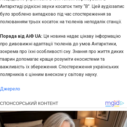
Антарктиді рідкісні звуки косаток типу “B”. Цей аудіозапис
було зроблено випадково під час спостереження за
полюванням трьох косаток на тюленів неподалік станції.
Порада від АіФ UA:
Ця новина надає цікаву інформацію
про дивовижні адаптації тюленів до умов Антарктики,
зокрема про їхні особливості сну. Знання про життя диких
тварин допомагає краще розуміти екосистеми та
важливість їх збереження. Спостереження українських
полярників є цінним внеском у світову науку.
Джерело