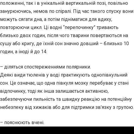
положенні, так і в унікальній вертикальній позі, повільно
занурюючись, немов по спіралі. Під час такого спуску вони
можуть сягати дна, а потім підніматися для вдиху,
повторюючи цикл. Ці водні “перепочинку” тривають
близько двох годин, після чого тварини повертаються на
сушу або кригу, де їхній сон значно довший – близько 10
годин, а іноді й до 14.
– діляться спостереженнями полярники.
Деякі види тюленів у воді практикують однопівкульний
сон. Це означає, що одна півкуля мозку перебуває у стані
відпочинку, тоді як інша залишається активною,
забезпечуючи пильність та швидку реакцію на потенційну
небезпеку від хижаків або для підтримки зв’язку з групою.
– пояснюють вчені.