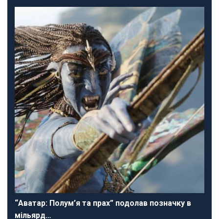
“Аватар: Полум’я та прах” подолав позначку в
мільярд…