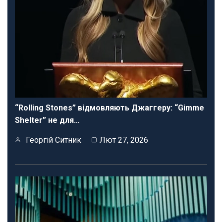
“Rolling Stones” відмовляють Джаггеру: “Gimme
Shelter” не для…
Георгій Ситник
Лют 27, 2026