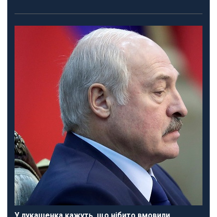
У лукашенка кажуть, що нібито вмовили