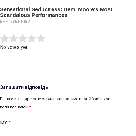
Submit Rating
Rate this item:
No votes yet.
Залишити відповідь
Ваша e-mail адреса не оприлюднюватиметься.
Обов’язкові
поля позначені
*
Ім’я
*