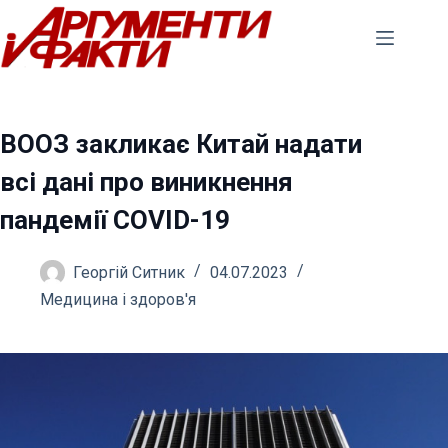
Перейти
до
вмісту
ВООЗ закликає Китай надати
всі дані про виникнення
пандемії COVID-19
Георгій Ситник
04.07.2023
Медицина і здоров'я