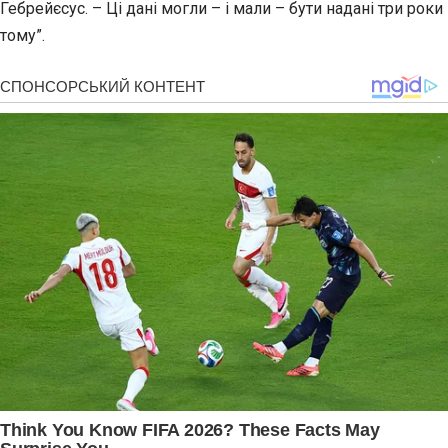
Гебрейєсус. – Ці дані могли – і мали – бути надані три роки
тому”.