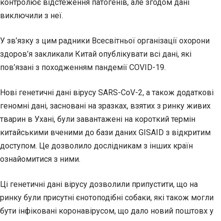
контролює відстеження патогенів, але згодом дані
виключили з неї.
У зв’язку з цим радники Всесвітньої організації охорони
здоров’я закликали Китай опублікувати всі дані, які
пов’язані з походженням пандемії COVID-19.
Нові генетичні дані вірусу SARS-CoV-2, а також додаткові
геномні дані, засновані на зразках, взятих з ринку живих
тварин в Ухані, були завантажені на короткий термін
китайськими вченими до бази даних GISAID з відкритим
доступом. Це дозволило дослідникам з інших країн
ознайомитися з ними.
Ці генетичні дані вірусу дозволили припустити, що на
ринку були присутні єнотоподібні собаки, які також могли
бути інфіковані коронавірусом, що дало новий поштовх у