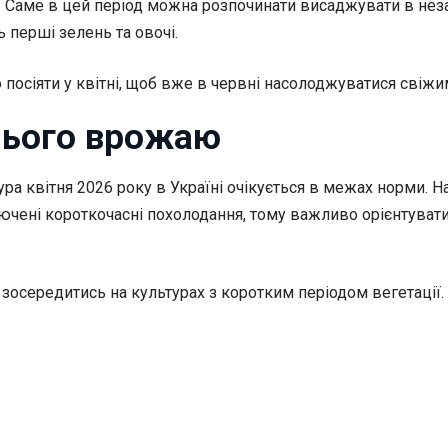
т. Саме в цей період можна розпочинати висаджувати в нез
 перші зелень та овочі.
 посіяти у квітні, щоб вже в червні насолоджуватися свіжи
нього врожаю
ра квітня 2026 року в Україні очікується в межах норми. 
ючені короткочасні похолодання, тому важливо орієнтуватися
о зосередитись на культурах з коротким періодом вегетації