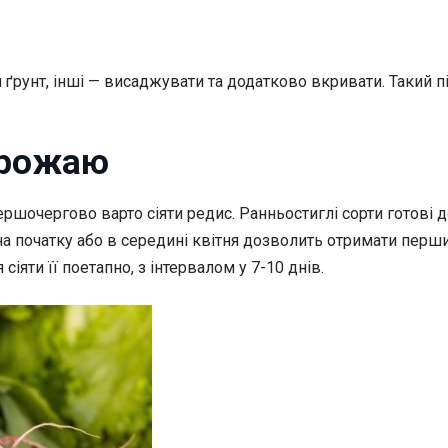
ґрунт, інші — висаджувати та додатково вкривати. Такий пі
врожаю
ршочергово варто сіяти редис. Ранньостиглі сорти готові до
на початку або в середині квітня дозволить отримати перши
яти її поетапно, з інтервалом у 7-10 днів.