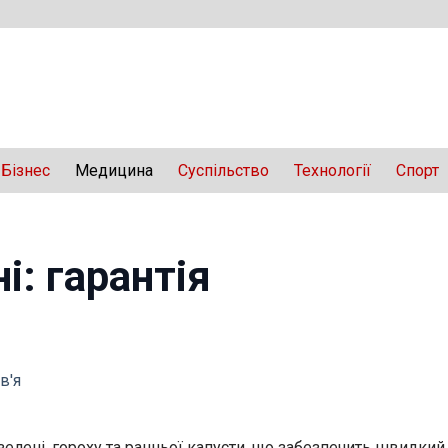
Бізнес
Медицина
Суспільство
Технології
Спорт
і: гарантія
в'я
ї зелені, гороху та ранньої капусти, що забезпечить швид