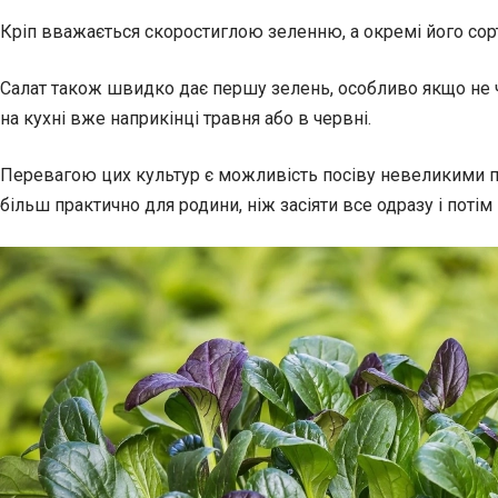
Кріп вважається скоростиглою зеленню, а окремі його сорт
Салат також швидко дає першу зелень, особливо якщо не че
на кухні вже наприкінці травня або в червні.
Перевагою цих культур є можливість посіву невеликими пор
більш практично для родини, ніж засіяти все одразу і поті