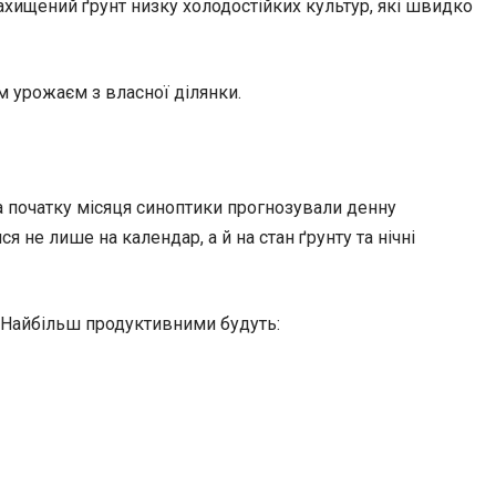
ахищений ґрунт низку холодостійких культур, які швидко
м урожаєм з власної ділянки.
На початку місяця синоптики прогнозували денну
 не лише на календар, а й на стан ґрунту та нічні
. Найбільш продуктивними будуть: