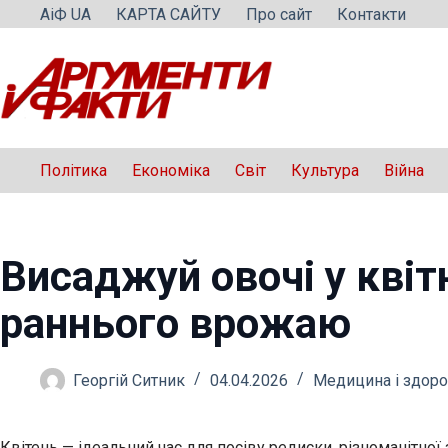
Перейти
АіФ UA
КАРТА САЙТУ
Про сайт
Контакти
до
вмісту
Політика
Економіка
Світ
Культура
Війна
Висаджуй овочі у квітн
раннього врожаю
Георгій Ситник
04.04.2026
Медицина і здоро
Квітень — ідеальний час для посіву редиски, різноманітно