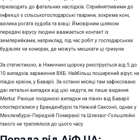
призводить до фатальних наслідків. Сприйнятливими до
інфекції є сільськогосподарські тварини, зокрема коні,
велика рогата худоба та вівці. Ймовірним шляхом
передачі вірусу людині вважається контакт із
землерийками, наприклад, під час робіт у господарських
будівлях чи коморах, де можуть мешкати ці гризуни.
За статистикою, в Німеччині щороку реєструється від 5 до
10 випадків зараження ВХБ. Найбільш поширений вірус на
півдні країни, у Баварії. За останні місяці там зафіксовано
дві летальні випадки від цієї недуги, як пише видання
Merkur. Раніше поодинокі випадки на північ від Баварії
спостерігалися у Бранденбурзі та Нижній Саксонії, однак у
Мекленбурзі-Передній Померанії та Шлезвіг-Гольштейні
такого не траплялося до цього часу.
Порада від АіФ UA: