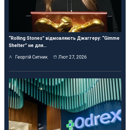
“Rolling Stones” відмовляють Джаггеру: “Gimme
Shelter” не для…
Георгій Ситник
Лют 27, 2026