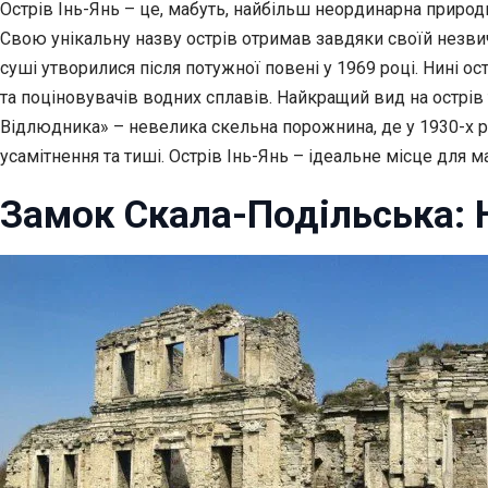
Острів Інь-Янь – це, мабуть, найбільш неординарна природн
Свою унікальну назву острів отримав завдяки своїй незвич
суші утворилися після потужної повені у 1969 році. Нині 
та поціновувачів водних сплавів. Найкращий вид на острів
Відлюдника» – невелика скельна порожнина, де у 1930-х 
усамітнення та тиші. Острів Інь-Янь – ідеальне місце для
Замок Скала-Подільська: