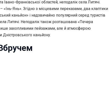
а Івано-Франківської областей, неподалік села Литячі.
– «Інь-Янь». Згідно з місцевими переказами, два клаптики
вський каньйон» і надзвичайно популярний серед туристів
 села Литячі. Неподалік також розташована «Печера
 лише захопливими пейзажами, але й атмосферою
ми Дністровського каньйону.
 Збручем