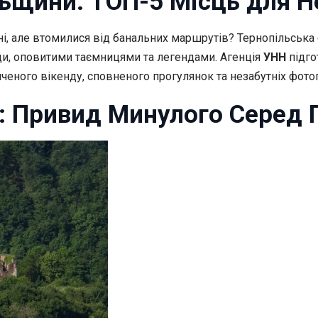
ьщини: ТОП-5 Місць для Н
ні, але втомилися від банальних маршрутів
? Тернопільська
ди, оповитими таємницями та легендами. Агенція
УНН
підго
иченого вікенду, сповненого прогулянок та незабутніх фото
: Привид Минулого Серед 