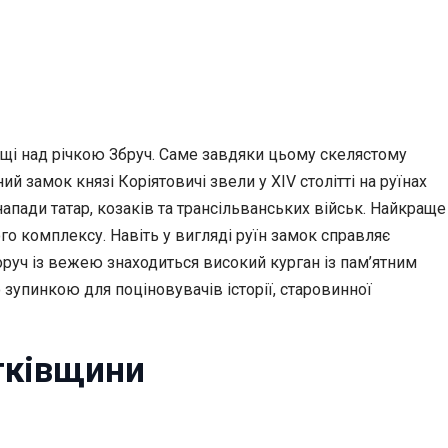
ищі над річкою Збруч. Саме завдяки цьому скелястому
й замок князі Коріятовичі звели у XIV столітті на руїнах
апади татар, козаків та трансільванських військ. Найкраще
 комплексу. Навіть у вигляді руїн замок справляє
руч із вежею знаходиться високий курган із пам’ятним
зупинкою для поціновувачів історії, старовинної
тківщини