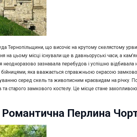
уда Тернопільщини, що височіє на крутому скелястому урв
 на цьому місці існували ще в давньоруські часи, а кам’яни
я неодноразово зазнавала перебудов і успішно відбивала н
 бійницями, яка вважається справжньою окрасою замкового
уванню серед скель та живописним краєвидам на річку. По
та старого замкового костелу. Це місце стане захопливою 
: Романтична Перлина Чор