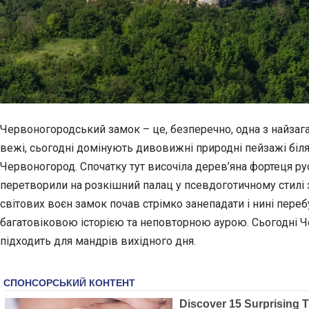
Червоногородський замок – це, безперечно, одна з найзага
вежі, сьогодні домінують дивовижні природні пейзажі біля 
Червоногород. Спочатку тут височіла дерев’яна фортеця руськ
перетворили на розкішний палац у псевдоготичному стилі
світових воєн замок почав стрімко занепадати і нині пере
багатовіковою історією та неповторною аурою. Сьогодні Ч
підходить для мандрів вихідного дня.