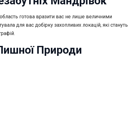
езабутніх Мандрівок
 область готова вразити вас не лише величними
тувала для вас добірку захопливих локацій, які стануть
графій.
Пишної Природи