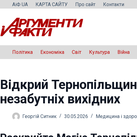
Перейти
АіФ UA
КАРТА САЙТУ
Про сайт
Контакти
до
вмісту
Політика
Економіка
Світ
Культура
Війна
Відкрий Тернопільщину
незабутніх вихідних
Георгій Ситник
30.05.2026
Медицина і здоро