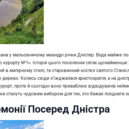
ана у мальовничому меандрі річки Дністер. Вода майже по
урорту №1». Історія цього поселення сягає щонайменше XIV с
 в ампірному стилі, та старовинний костел святого Станісл
е дерево. Колись сюди з’їжджалася аристократія, а на дніс
 курорт, проте й сьогодні воно приваблює відвідувачів н
 стануть чудовим вибором для тих, хто бажає поєднати зан
рмонії Посеред Дністра