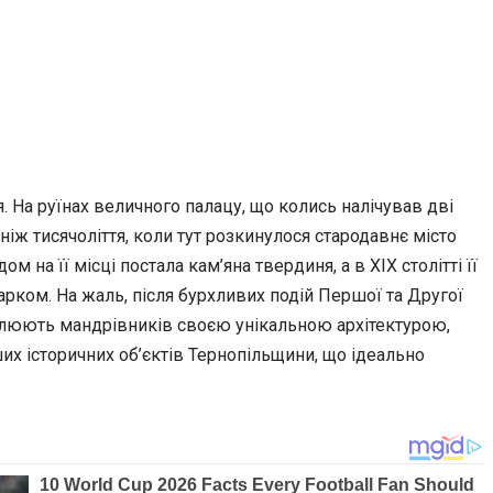
 На руїнах величного палацу, що колись налічував дві
іж тисячоліття, коли тут розкинулося стародавнє місто
 на її місці постала кам’яна твердиня, а в XIX столітті її
ком. На жаль, після бурхливих подій Першої та Другої
ваблюють мандрівників своєю унікальною архітектурою,
х історичних об’єктів Тернопільщини, що ідеально