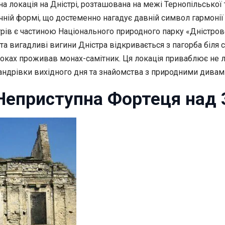
а локація на Дністрі, розташована на межі Тернопільської т
ній формі, що достеменно нагадує давній символ гармонії 
острів є частиною Національного природного парку «Дністро
 та вигадливі вигини Дністра відкривається з пагорба біля
роках проживав монах-самітник. Ця локація приваблює не
 мандрівки вихідного дня та знайомства з природними дива
 Неприступна Фортеця над