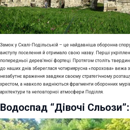
Замок у Скалі-Подільській – це найдавніша оборонна спор
виступу поселення й отримало свою назву. Перші укріплення
попередньої дерев’яної фортеці. Протягом століть твердин
до наших днів збереглася чотириярусна «порохова» вежа з
незабутнє враження завдяки своєму стратегічному розташ
хрестом, а навколо видніються фрагменти оборонних мурів 
архітектури та неповторної атмосфери Поділля.
Водоспад “Дівочі Сльози”