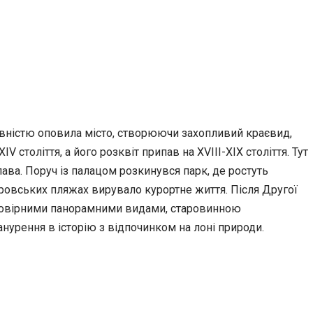
вністю оповила місто, створюючи захопливий краєвид,
толіття, а його розквіт припав на XVIII-XIX століття. Тут
ава. Поруч із палацом розкинувся парк, де ростуть
тровських пляжах вирувало курортне життя. Після Другої
еймовірними панорамними видами, старовинною
урення в історію з відпочинком на лоні природи.