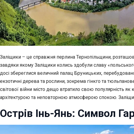
Заліщики – це справжня перлина Тернопільщини, розташов
завдяки якому Заліщики колись здобули славу «польського к
досі збереглися величний палац Бруницьких, перебудований
екзотичні дерева та рослини, зокрема гінкго та тюльпанов
світової війни місто дещо втратило свою популярність як
архітектурою та неповторною атмосферою спокою. Заліщики
Острів Інь-Янь: Символ Га