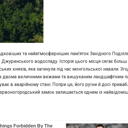
дковіших та найатмосферніших пам’яток Західного Поділля.
Джуринського водоспаду. Історія цього місця сягає більш н
их князів, яка загинула під час монгольської навали. Згодом
 з двома величними вежами та вишуканим ландшафтним пар
буває в аварійному стані. Попри це, його руїни й досі при
ервоногородський замок залишається одним із найвідоміши