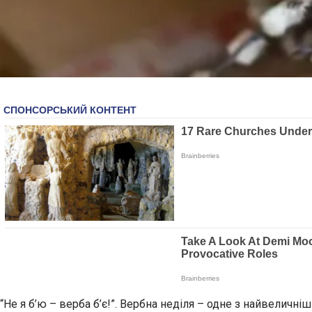
“Не я б’ю – верба б’є!”. Вербна неділя – одне з найвеличні