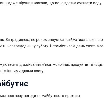
ниць, адже віряни вважали, що вона здатна очищати воду.
ь. За традицією, не рекомендується займатися фізичною
ють напередодні – у суботу. Натомість сам день свята має
имуються від вживання м’яса, молочних продуктів та яєць.
ні з іншими днями посту.
айбутнє
ться прогнозу погоди та майбутнього врожаю.