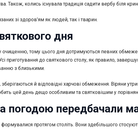
ва. Також, колись існувала традиція садити вербу біля кри
заних зі здоров’ям як людей, так і тварин.
святкового дня
у очищенню, тому цього дня дотримуються певних обмежен
Усі приготування до святкового столу, як правило, завершу
ванню з близькими.
, зберігаються й відповідні харчові обмеження. Віряни утр
робить цей день дещо особливим та святковішим у порівнян
за погодою передбачали м
і формувалися протягом століть. Вони здебільшого стосую