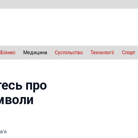
Бізнес
Медицина
Суспільство
Технології
Спорт
тесь про
имволи
в'я