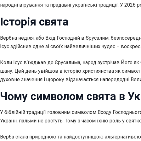
народні вірування та прадавні українські традиції. У 2026 
Історія свята
Вербна неділя, або Вхід Господній в Єрусалим, безпосереднь
Ісус здійснив одне зі своїх найвеличніших чудес – воскре
Коли Ісус в’їжджав до Єрусалима, народ зустрічав Його як 
шану. Цей день увійшов в історію християнства як символ 
духовне значення і щороку відзначається напередодні Вел
Чому символом свята в Укр
У біблійній традиції головним символом Входу Господнього
Україні, пальми не ростуть. Тому з часом їхню роль у свят
Верба стала природною та найдоступнішою альтернативою.