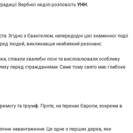
 традиції Вербної неділі розповість
УНН.
а. Згідно з Євангелієм, напередодні цієї знаменної події
 серед людей, викликавши неабиякий резонанс.
ілки, співали хвалебні пісні та висловлювали особливу
шляху перед стражданнями. Саме тому свято має глибоке
емогу та тріумф. Проте, на теренах Європи, зокрема в
ічне навантаження. Це одне з перших дерев, яке