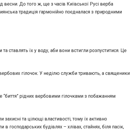
 весни. До того ж, ще з часів Київської Русі верба
стиянська традиція гармонійно поєдналася з природними
 та ставлять їх у воду, аби вони встигли розпуститися. Це
 вербових гілочок. У неділю служби тривають, а священики
ве “биття” рідних вербовими гілочками з побажанням
захисні та цілющі властивості, тому їх активно
 в господарських будівлях – хлівах, стайнях, біля пасік,