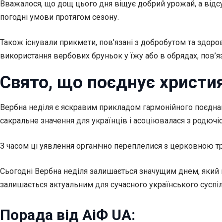
Вважалося, що дощ цього дня віщує добрий урожай, а відсутн
погодні умови протягом сезону.
Також існували прикмети, пов’язані з добробутом та здоров
використання вербових бруньок у їжу або в обрядах, пов’
Свято, що поєднує христия
Вербна неділя є яскравим прикладом гармонійного поєднан
сакральне значення для українців і асоціювалася з родюч
З часом ці уявлення органічно переплелися з церковною тра
Сьогодні Вербна неділя залишається значущим днем, який на
залишається актуальним для сучасного українського суспіл
Порада від АіФ UA: