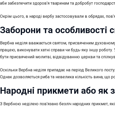
аби забезпечити здоров’я тваринам та добробут господарст
Окрім цього, в народі вербу застосовували в обрядах, пов’я
Заборони та особливості 
Вербна неділя вважається святом, присвяченим духовном
працею, виконувати хатні справи чи будь-яку іншу роботу. 
бути присвячений молитві, відвідуванню церкви та спілку
Оскільки Вербна неділя припадає на період Великого посту
Однак дозволяється риба та невелика кількість вина, що 
Народні прикмети або як 
З Вербною неділею пов’язано безліч народних прикмет, як