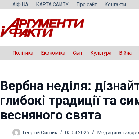
Перейти
АіФ UA
КАРТА САЙТУ
Про сайт
Контакти
до
вмісту
Політика
Економіка
Світ
Культура
Війна
Вербна неділя: дізнай
глибокі традиції та с
весняного свята
Георгій Ситник
05.04.2026
Медицина і здоро