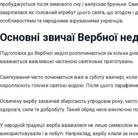
пробуджується після зимового сну і випускає бруньки. Саме
закріпилася як головний атрибут цього свята, що згодом і
особливостями та народними віруваннями українців.
Основні звичаї Вербної нед
Підготовка до Вербної неділі розпочинається за кілька дні
вважається важливою частиною святкових приготувань.
Святкування часто починається вже в суботу ввечері, коли
окроплюють гілочки святою водою. Після цього парафіяни н
Освячену вербу зазвичай зберігають упродовж року, часто 
здоров’я, сили та добробуту. Такий обряд несе виключно п
У народній традиції верба вважалася не лише символом вес
використовували і в побуті. Наприклад, вербу клали за ікон