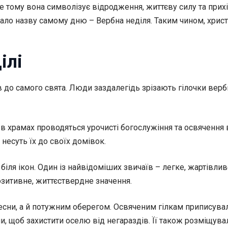
 тому вона символізує відродження, життєву силу та прихід
 дало назву самому дню – Вербна неділя. Таким чином, хри
ілі
в до самого свята. Люди заздалегідь зрізають гілочки верби
 в храмах проводяться урочисті богослужіння та освячення
есуть їх до своїх домівок.
біля ікон. Один із найвідоміших звичаїв – легке, жартівли
озитивне, життєствердне значення.
ни, а й потужним оберегом. Освяченим гілкам приписували 
и, щоб захистити оселю від негараздів. Її також розміщували