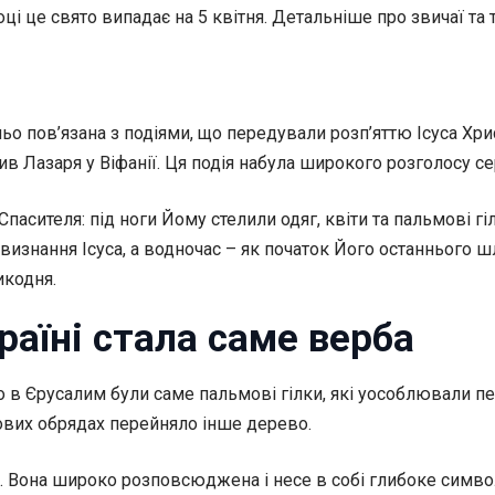
році це свято випадає на 5 квітня. Детальніше про звичаї та
о пов’язана з подіями, що передували розп’яттю Ісуса Христ
сив Лазаря у Віфанії. Ця подія набула широкого розголосу
Спасителя: під ноги Йому стелили одяг, квіти та пальмові г
визнання Ісуса, а водночас – як початок Його останнього 
икодня.
аїні стала саме верба
 в Єрусалим були саме пальмові гілки, які уособлювали пер
кових обрядах перейняло інше дерево.
 Вона широко розповсюджена і несе в собі глибоке символ