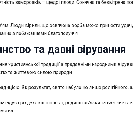
ість заморозків – щедрі плоди. Сонячна та безвітряна погод
’ям. Люди вірили, що освячена верба може принести удачу, 
язаних з побажаннями благополуччя.
нство та давні вірування
ня християнської традиції з прадавніми народними вірува
істю та життєвою силою природи.
дицією. Як результат, свято набуло не лише релігійного, а
гадує про духовні цінності, родинні зв’язки та важливість 
ьства.