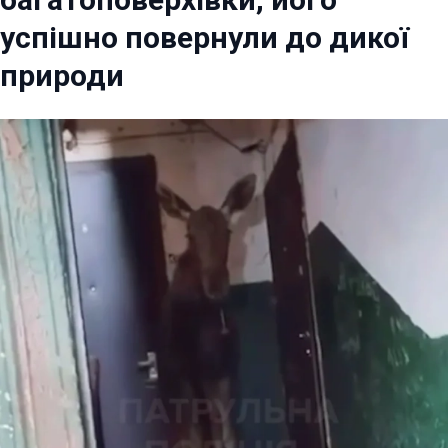
успішно повернули до дикої
природи