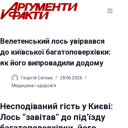
Перейти
до
вмісту
Велетенський лось увірвався
до київської багатоповерхівки:
як його випровадили додому
Георгій Ситник
28.06.2026
Медицина і здоров'я
Несподіваний гість у Києві:
Лось “завітав” до під’їзду
багатоповерхівки, його