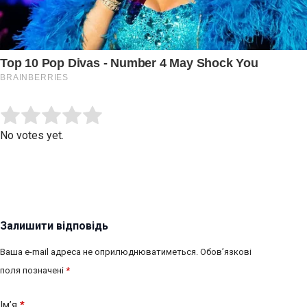
Submit Rating
Rate this item:
No votes yet.
Залишити відповідь
Ваша e-mail адреса не оприлюднюватиметься.
Обов’язкові
поля позначені
*
Ім’я
*