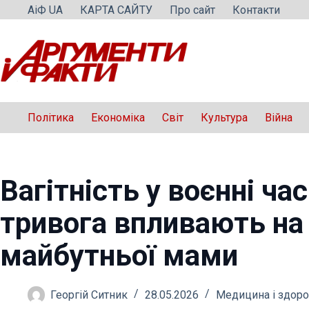
Перейти
АіФ UA
КАРТА САЙТУ
Про сайт
Контакти
до
вмісту
Політика
Економіка
Світ
Культура
Війна
Вагітність у воєнні час
тривога впливають на
майбутньої мами
Георгій Ситник
28.05.2026
Медицина і здоро