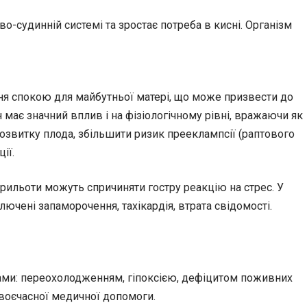
во-судинній системі та зростає потреба в кисні. Організм
ня спокою для майбутньої матері, що може призвести до
має значний вплив і на фізіологічному рівні, вражаючи як
розвитку плода, збільшити ризик прееклампсії (раптового
ії.
 прильоти можуть спричиняти гостру реакцію на стрес. У
лючені запаморочення, тахікардія, втрата свідомості.
ками: переохолодженням, гіпоксією, дефіцитом поживних
своєчасної медичної допомоги.