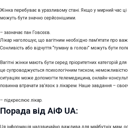
Жінка перебуває в уразливому стані. Якщо у мирний час ці
можуть бути значно серйознішими.
– зазначає пан Говсєєв.
Лікар наголошує, що вагітним необхідно пам’ятати про ва
Сонливість або відчуття “туману в голові” можуть бути по
Вагітні жінки мають бути серед пріоритетних категорій для
це супроводжується психологічним тиском, неможливістю 
ситуаціях може допомогти телемедицина, онлайн-консультац
повинна втрачати зв’язок з лікарем. Наше завдання – своє
– підкреслює лікар.
Порада від АіФ UA:
Ця інформація надзвичайно важлива для майбутніх мам, ос