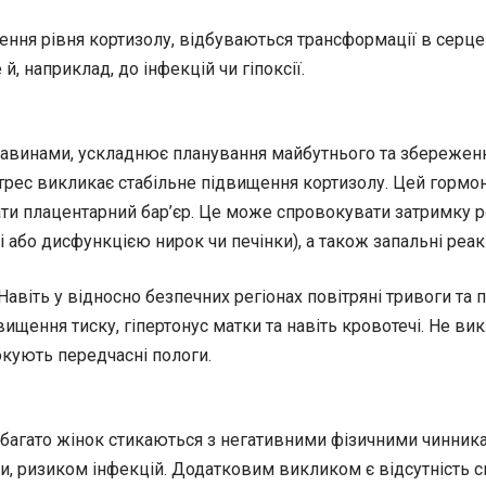
ищення рівня кортизолу, відбуваються трансформації в серце
й, наприклад, до інфекцій чи гіпоксії.
ставинами, ускладнює планування майбутнього та збережен
трес викликає стабільне підвищення кортизолу. Цей гормон 
олати плацентарний бар’єр. Це може спровокувати затримку 
і або дисфункцією нирок чи печінки), а також запальні реакц
Навіть у відносно безпечних регіонах повітряні тривоги та
ищення тиску, гіпертонус матки та навіть кровотечі. Не вик
окують передчасні пологи.
, багато жінок стикаються з негативними фізичними чинни
и, ризиком інфекцій. Додатковим викликом є відсутність 