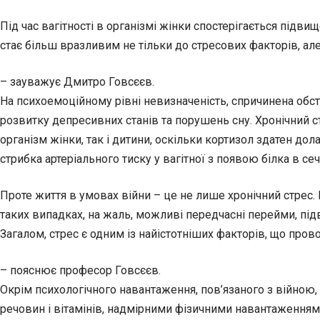
Під час вагітності в організмі жінки спостерігається підв
стає більш вразливим не тільки до стресових факторів, але 
– зауважує Дмитро Говсєєв.
На психоемоційному рівні невизначеність, спричинена об
розвитку депресивних станів та порушень сну. Хронічний с
організм жінки, так і дитини, оскільки кортизол здатен д
стрибка артеріального тиску у вагітної з появою білка в сеч
Проте життя в умовах війни – це не лише хронічний стрес. 
таких випадках, на жаль, можливі передчасні перейми, підв
Загалом, стрес є одним із найістотніших факторів, що пров
– пояснює професор Говсєєв.
Окрім психологічного навантаження, пов’язаного з війною
речовин і вітамінів, надмірними фізичними навантаженням