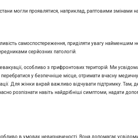
 стани могли проявлятися, наприклад, раптовими змінами н
жливість самоспостереження, приділяти увагу найменшим н
передниками серйозних патологій.
 евакуації, особливо з прифронтових територій. Ми усвідом
перебратися у безпечніше місце, отримати вчасну медичну
ії. Для жінки вкрай важливо відчувати підтримку. Там, де
часно розпізнати навіть найдрібніші симптоми, надати допо
обливо в умовах невизначеності. Вона допомагає усвідоми