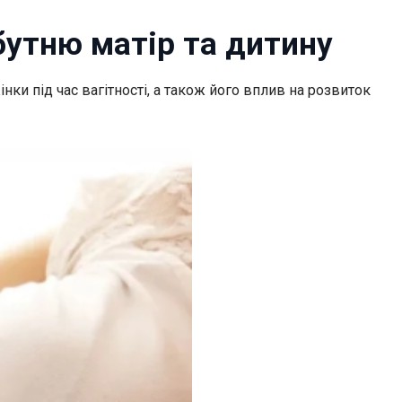
йбутню матір та дитину
інки під час вагітності, а також його вплив на розвиток