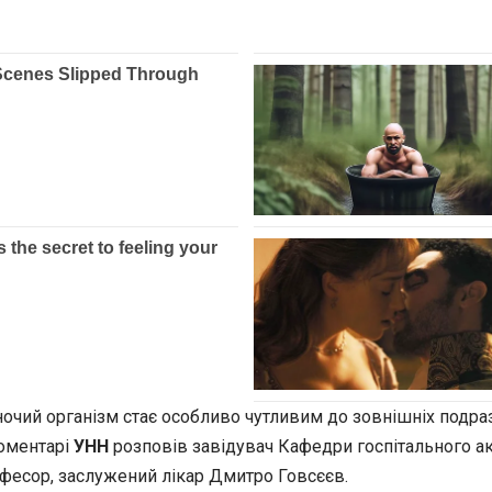
іночий організм стає особливо чутливим до зовнішніх подраз
коментарі
УНН
розповів завідувач Кафедри госпітального аку
фесор, заслужений лікар Дмитро Говсєєв.