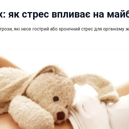
х: як стрес впливає на ма
рози, які несе гострий або хронічний
стрес для організму ж