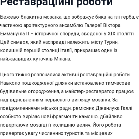
Реставраційні роботи
Бежево-блакитна мозаїка, що зображує бика на тлі герба, є
частиною архітектурного ансамблю Галереї Віктора
Еммануїла II – історичної споруди, зведеної у XIX столітті.
Цей символ, який насправді належить місту Турин,
колишній першій столиці Італії, прикрашає один із
найжвавіших куточків Мілана.
Цього тижня розпочалися активні реставраційні роботи.
Навколо пошкодженої ділянки встановлено тимчасове
будівельне огородження, а майстер-реставратор працює
над відновленням первісного вигляду мозаїки. За
повідомленнями міської ради, ремісник Джанлука Галлі
особисто вирізає нові фрагменти каменю, дбайливо
повертаючи мозаїці її колишню велич. Його робота
привертає увагу численних туристів та місцевих