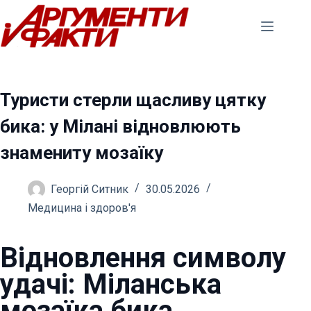
Перейти
до
вмісту
Туристи стерли щасливу цятку
бика: у Мілані відновлюють
знамениту мозаїку
Георгій Ситник
30.05.2026
Медицина і здоров'я
Відновлення символу
удачі: Міланська
мозаїка бика