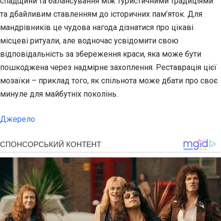
спадщини та балансування між туристичними традиціями
та дбайливим ставленням до історичних пам’яток. Для
мандрівників це чудова нагода дізнатися про цікаві
місцеві ритуали, але водночас усвідомити свою
відповідальність за збереження краси, яка може бути
пошкоджена через надмірне захоплення. Реставрація цієї
мозаїки – приклад того, як спільнота може дбати про своє
минуле для майбутніх поколінь.
Джерело