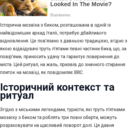
Історична мозаїка з биком, розташована в одній із
найвідоміших аркад Італії, потребує дбайливого
відновлення. Це пов’язано з давньою традицією, згідно з
якою відвідувачі труть п’ятами певні частини бика, що, за
повір’ями, приносить удачу та гарантує повернення до
міста. Цей ритуал, на жаль, призвів до значного стирання
плиток на мозаїці, як повідомляє BBC.
Історичний контекст та
ритуал
Згідно з міськими легендами, туристи, які труть п’ятками
мозаїку з биком та роблять три повні оберти, можуть
розраховувати на щасливий поворот долі. Ця давня