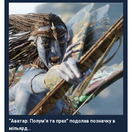
“Аватар: Полум’я та прах” подолав позначку в
мільярд…