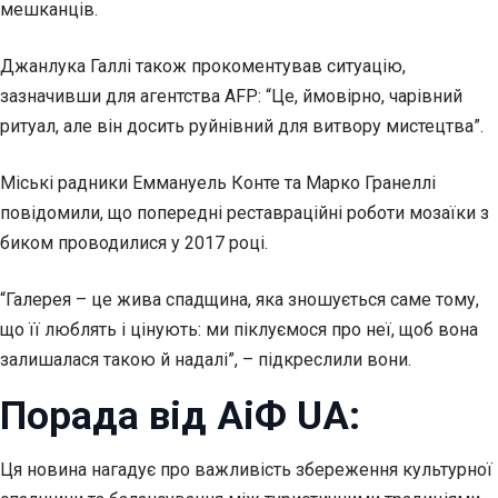
мешканців.
Джанлука Галлі також прокоментував ситуацію,
зазначивши для агентства AFP: “Це, ймовірно, чарівний
ритуал, але він досить руйнівний для витвору мистецтва”.
Міські радники Еммануель Конте та Марко Гранеллі
повідомили, що попередні реставраційні роботи мозаїки з
биком проводилися у 2017 році.
“Галерея – це жива спадщина, яка зношується саме тому,
що її люблять і цінують: ми піклуємося про неї, щоб вона
залишалася такою й надалі”, – підкреслили вони.
Порада від АіФ UA:
Ця новина нагадує про важливість збереження культурної