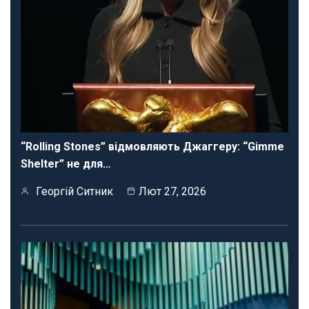
“Rolling Stones” відмовляють Джаггеру: “Gimme
Shelter” не для…
Георгій Ситник
Лют 27, 2026