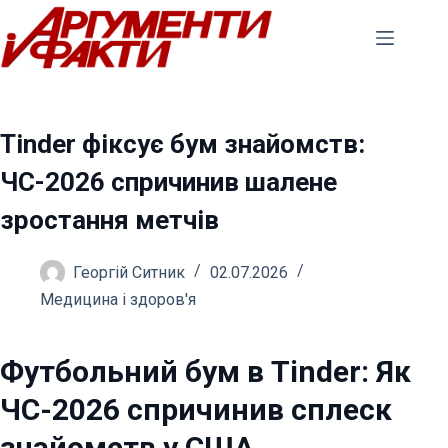
Перейти
до
вмісту
Tinder фіксує бум знайомств:
ЧС-2026 спричинив шалене
зростання метчів
Георгій Ситник
02.07.2026
Медицина і здоров'я
Футбольний бум в Tinder: Як
ЧС-2026 спричинив сплеск
знайомств у США