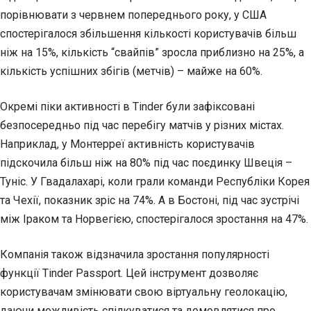
порівнювати з червнем попереднього року, у США
спостерігалося збільшення кількості користувачів більш
ніж на 15%, кількість “свайпів” зросла приблизно на 25%, а
кількість успішних збігів (метчів) – майже на 60%.
Окремі піки активності в Tinder були зафіксовані
безпосередньо під час перебігу матчів у різних містах.
Наприклад, у Монтерреї активність користувачів
підскочила більш ніж на 80% під час поєдинку Швеція –
Туніс. У Гвадалахарі, коли грали команди Республіки Корея
та Чехії, показник зріс на 74%. А в Бостоні, під час зустрічі
між Іраком та Норвегією, спостерігалося зростання на 47%.
Компанія також відзначила зростання популярності
функції Tinder Passport. Цей інструмент дозволяє
користувачам змінювати свою віртуальну геолокацію,
даючи можливість спілкуватися та домовлятися про