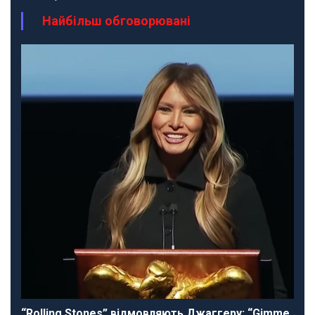
Найбільш обговорювані
“Rolling Stones” відмовляють Джаггеру: “Gimme