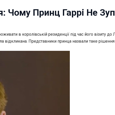
я: Чому Принц Гаррі Не Зу
проживати в королівській
резиденції під час його візиту до
була відкликана. Представники принца назвали таке рішенн