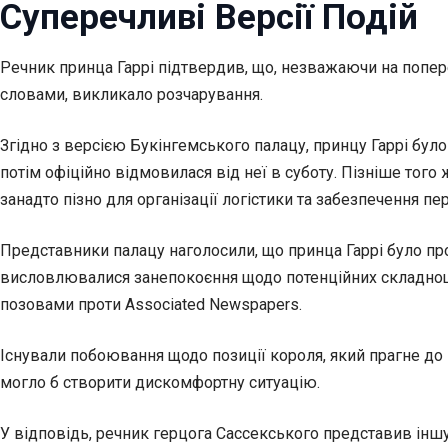
Суперечливі Версії Подій
Речник принца Гаррі підтвердив, що, незважаючи на попере
словами, викликало розчарування.
Згідно з версією Букінгемського палацу, принцу Гаррі бул
потім офіційно відмовилася від неї в суботу. Пізніше того
занадто пізно для організації логістики та забезпечення пе
Представники палацу наголосили, що принца Гаррі було про
висловлювалися занепокоєння щодо потенційних складнощів
позовами проти Associated Newspapers.
Існували побоювання щодо позиції короля, який прагне до 
могло б створити дискомфортну ситуацію.
У відповідь, речник герцога Сассекського представив іншу