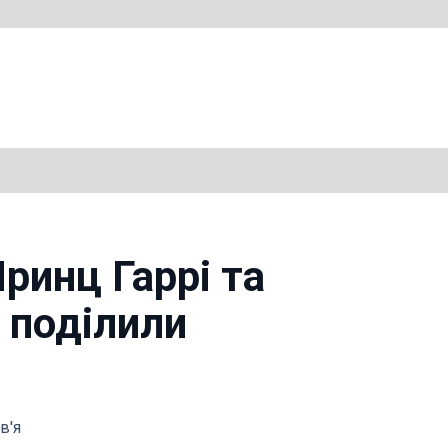
Принц Гаррі та
 поділили
в'я