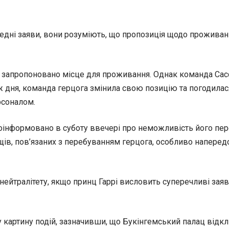
дні заяви, вони розуміють, що пропозиція щодо проживання 
о запропоновано місце для проживання. Однак команда Сасс
 ж дня, команда герцога змінила свою позицію та погодилас
рсоналом.
інформовано в суботу ввечері про неможливість його переб
, пов’язаних з перебуванням герцога, особливо напередодн
нейтралітету, якщо принц Гаррі висловить суперечливі заяв
 картину подій, зазначивши, що Букінгемський палац відкл