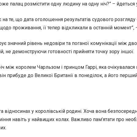
може палац розмістити одну людину на одну ніч?” – йдеться у
є на те, що дата оголошення результатів судового розгляду
одо проживання, її тепер відкликали в останній момент”, 
трує значний рівень недовіри та поганої комунікації між 
й, не демонструючи готовності прийняти точку зору іншої.
ч між королем Чарльзом і принцом Гаррі, яка очікувалася 
ін прибуде до Великої Британії в понеділок, а його перший
а відносинах у королівській родині. Хоча вона безпосеред
ння навіть у найвищих колах. Важливо пам’ятати про необхі
их.