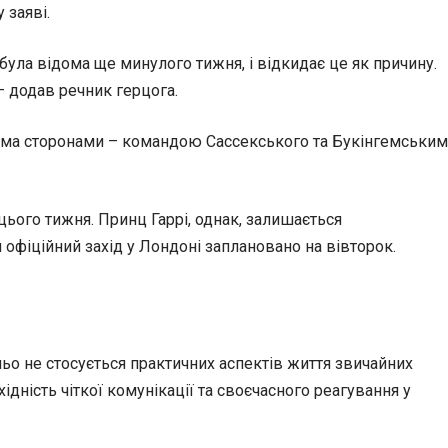
 заяві.
 була відома ще минулого тижня, і відкидає це як причину.
– додав речник герцога.
двома сторонами – командою Сассекського та Букінгемським
цього тижня. Принц Гаррі, однак, залишається
 офіційний захід у Лондоні заплановано на вівторок.
ньо не стосується практичних аспектів життя звичайних
дність чіткої комунікації та своєчасного реагування у