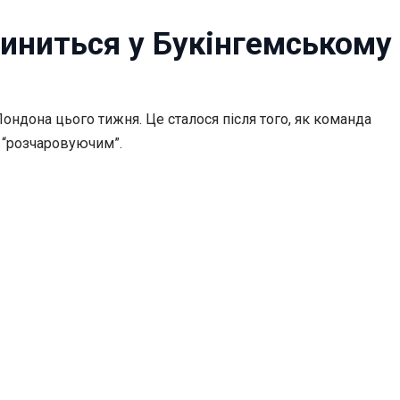
пиниться у Букінгемському
 Лондона цього тижня. Це сталося після того, як команда
я “розчаровуючим”.