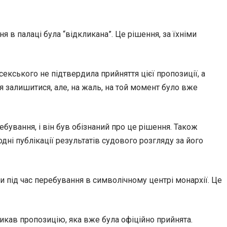
в палаці була “відкликана”. Це рішення, за їхніми
екського не підтвердила прийняття цієї пропозиції, а
я залишитися, але, на жаль, на той момент було вже
ування, і він був обізнаний про це рішення. Також
і публікації результатів судового розгляду за його
и під час перебування в символічному центрі монархії. Це
икав пропозицію, яка вже була офіційно прийнята.