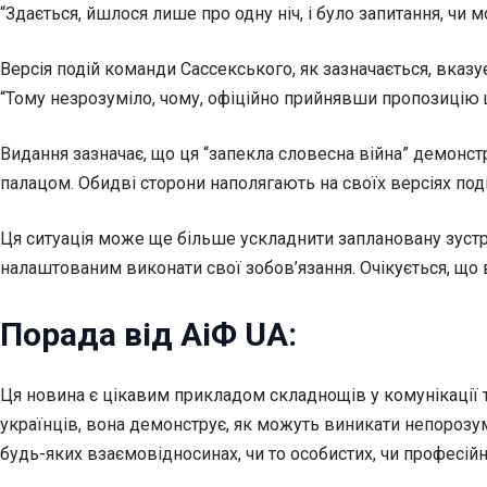
“Здається, йшлося лише про одну ніч, і було запитання, чи 
Версія подій команди Сассекського, як зазначається, вказу
“Тому незрозуміло, чому, офіційно прийнявши пропозицію щ
Видання зазначає, що ця “запекла словесна війна” демонс
палацом. Обидві сторони наполягають на своїх версіях поді
Ця ситуація може ще більше ускладнити заплановану зустрі
налаштованим виконати свої зобов’язання. Очікується, що в
Порада від АіФ UA:
Ця новина є цікавим прикладом складнощів у комунікації т
українців, вона демонструє, як можуть виникати непорозумі
будь-яких взаємовідносинах, чи то особистих, чи професійн