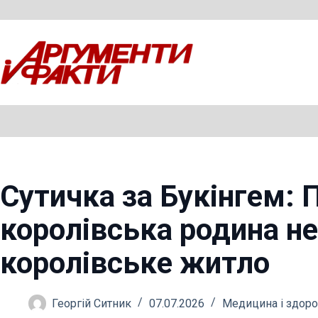
Перейти
до
вмісту
Сутичка за Букінгем: 
королівська родина не
королівське житло
Георгій Ситник
07.07.2026
Медицина і здоро