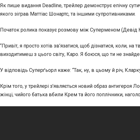
Як пише видання Deadline, трейлер демонструє епічну сутичк
якого зіграв Маттіас Шонартс, та іншими супротивниками.
Початок ролика показує розмову між Суперменом (Девід Кор
“Привіт, я просто хотів зв’язатися, щоб дізнатися, коли, н
виходитимеш з цього світу, Каро. Я боюся, що ти не знайд
У відповідь Суперґьорл каже: “Так, ну, в цьому й річ, Кларк
Крім того, у трейлері з’являється новий образ антигероя Л
жінці, чийого батька вбили Крем та його поплічники, нагол