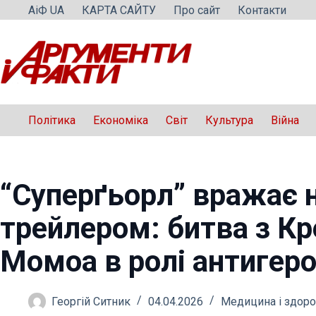
Перейти
АіФ UA
КАРТА САЙТУ
Про сайт
Контакти
до
вмісту
Політика
Економіка
Світ
Культура
Війна
“Суперґьорл” вражає 
трейлером: битва з К
Момоа в ролі антигер
Георгій Ситник
04.04.2026
Медицина і здоро