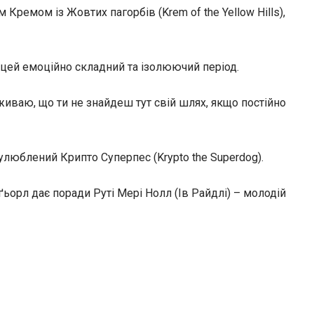
 Кремом із Жовтих пагорбів (Krem of the Yellow Hills),
 цей емоційно складний та ізолюючий період.
реживаю, що ти не знайдеш тут свій шлях, якщо постійно
ї улюблений Крипто Суперпес (Krypto the Superdog).
ґьорл дає поради Руті Мері Нолл (Ів Райдлі) – молодій