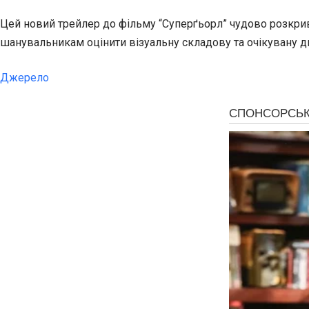
Цей новий трейлер до фільму “Суперґьорл” чудово розкрив
шанувальникам оцінити візуальну складову та очікувану ди
Джерело