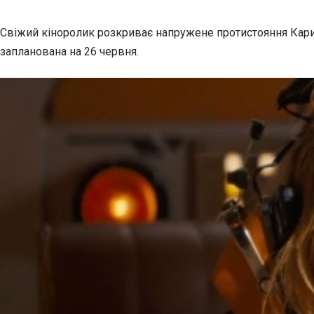
Свіжий кіноролик розкриває напружене протистояння Кари 
запланована
на 26 червня.