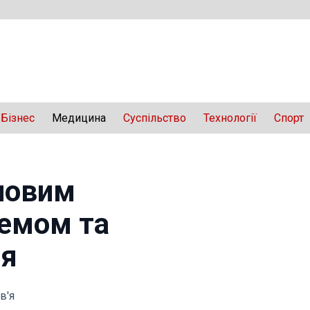
Бізнес
Медицина
Суспільство
Технології
Спорт
новим
ремом та
оя
в'я