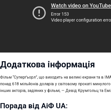
Додаткова інформація
Фільм “Суперґьорл”, що виходить на великі екрани та в IMA
понад 618 мільйонів доларів у світовому прокаті минулого
інших акторів, задіяних у фільмі, — Девід Крумгольц та Емі
Порада від АіФ UA: