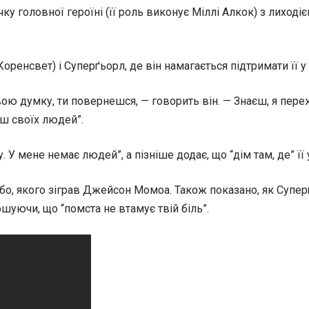
у головної героїні (її роль виконує Міллі Алкок) з лиходієм
енсвет) і Суперґьорл, де він намагається підтримати її у
а твою думку, ти повернешся, — говорить він. — Знаєш, я пе
еш своїх людей”.
у. У мене немає людей”, а пізніше додає, що “дім там, де” ї
обо, якого зіграв Джейсон Момоа. Також показано, як Супер
ошуючи, що “помста не втамує твій біль”.