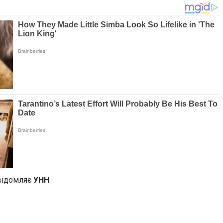
овідомляє
УНН
.