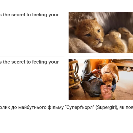
олик до майбутнього фільму “Суперґьорл” (Supergirl), як п