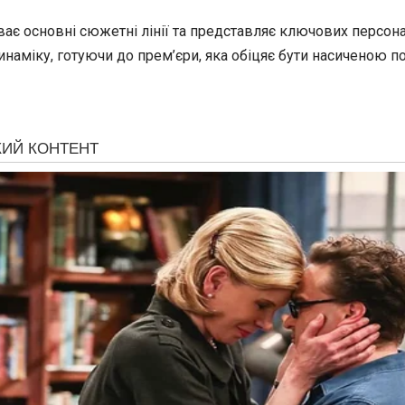
ає основні сюжетні лінії та представляє ключових персона
наміку, готуючи до прем’єри, яка обіцяє бути насиченою по