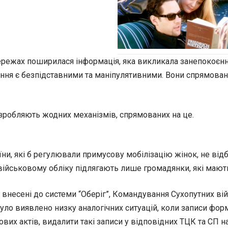
режах поширилася інформація, яка викликала занепокоєння
лення є безпідставними та маніпулятивними. Вони спрямован
розробляють жодних механізмів, спрямованих на це.
ни, які б регулювали примусову мобілізацію жінок, не від
військовому обліку підлягають лише громадянки, які мают
и внесені до системи “Оберіг”, Командування Сухопутних ві
уло виявлено низку аналогічних ситуацій, коли записи фор
ових актів, видалити такі записи у відповідних ТЦК та СП 