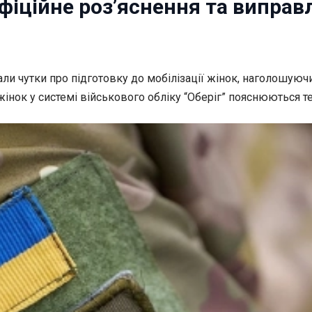
 офіційне роз’яснення та випра
али чутки про
підготовку до мобілізації жінок, наголошую
нок у системі військового обліку “Оберіг” пояснюються те