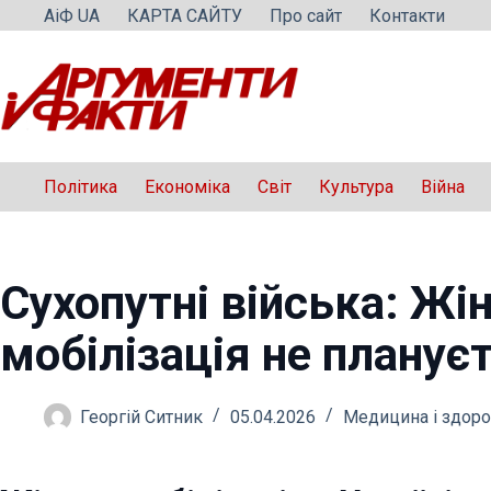
Перейти
АіФ UA
КАРТА САЙТУ
Про сайт
Контакти
до
вмісту
Політика
Економіка
Світ
Культура
Війна
Сухопутні війська: Жі
мобілізація не планує
Георгій Ситник
05.04.2026
Медицина і здоро