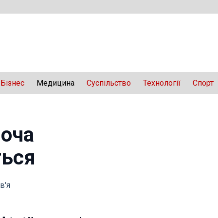
Бізнес
Медицина
Суспільство
Технології
Спорт
ноча
ться
в'я