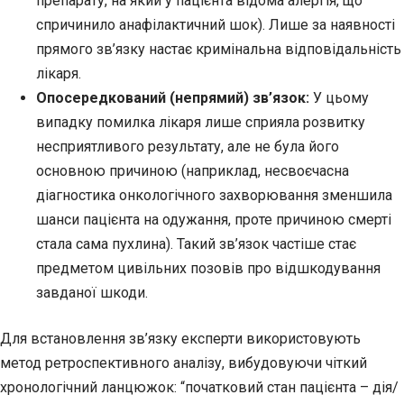
препарату, на який у пацієнта відома алергія, що
спричинило анафілактичний шок). Лише за наявності
прямого зв’язку настає кримінальна відповідальність
лікаря.
Опосередкований (непрямий) зв’язок:
У цьому
випадку помилка лікаря лише сприяла розвитку
несприятливого результату, але не була його
основною причиною (наприклад, несвоєчасна
діагностика онкологічного захворювання зменшила
шанси пацієнта на одужання, проте причиною смерті
стала сама пухлина). Такий зв’язок частіше стає
предметом цивільних позовів про відшкодування
завданої шкоди.
Для встановлення зв’язку експерти використовують
метод ретроспективного аналізу, вибудовуючи чіткий
хронологічний ланцюжок: “початковий стан пацієнта – дія/