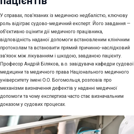
пацієнтів
У справах, пов’язаних із медичною недбалістю, ключову
роль відіграє судово-медичний
експерт. Його завдання —
об’єктивно оцінити дії медичного працівника,
відповідність наданої допомоги встановленим клінічним
протоколам та встановити прямий причинно-наслідковий
зв’язок між лікуванням і шкодою, завданою пацієнту.
Професор Андрій Біляков, в.о. завідувача кафедри судової
медицини та медичного права Національного медичного
університету імені О.О. Богомольця, розповів про
механізми визначення дефектів у наданні медичної
допомоги та чому експертиза часто стає визначальним
доказом у судових процесах.