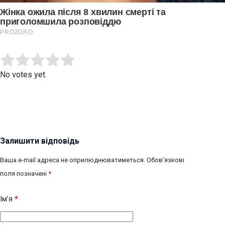
Submit Rating
Rate this item:
No votes yet.
Залишити відповідь
Ваша e-mail адреса не оприлюднюватиметься.
Обов’язкові
поля позначені
*
Ім’я
*