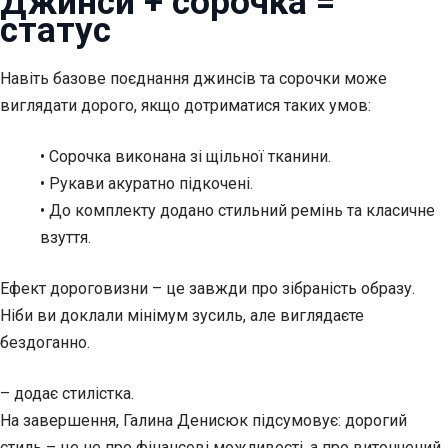
Джинси + сорочка =
статус
Навіть базове поєднання джинсів та сорочки може
виглядати дорого, якщо дотриматися таких умов:
• Сорочка виконана зі щільної тканини.
• Рукави акуратно підкочені.
• До комплекту додано стильний ремінь та класичне
взуття.
Ефект дороговизни – це завжди про зібраність образу.
Ніби ви доклали мінімум зусиль, але виглядаєте
бездоганно.
– додає стилістка.
На завершення, Галина Денисюк підсумовує: дорогий
стиль – це не про фінансові можливості, а про витончений