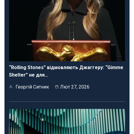
“Rolling Stones” відмовляють Джаггеру: “Gimme
Shelter” не для…
Георгій Ситник
Лют 27, 2026