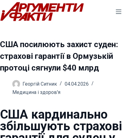
Перейти
до
вмісту
США посилюють захист суден:
страхові гарантії в Ормузькій
протоці сягнули $40 млрд
Георгій Ситник
04.04.2026
Медицина і здоров'я
США кардинально
збільшують страхові
гарантії для суден у