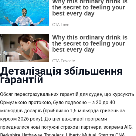
Деталізація збільшення
гарантій
Обсяг перестрахувальних гарантій для суден, що курсують
Ормузькою протокою, було подвоєно – з 20 до 40
мільярдів доларів (приблизно 1,6 мільярда гривень за
курсом 2026 року). До цієї важливої програми
приєдналися нові потужні страхові партнери, зокрема AIG,
Berkshire Hathaway, Travelers, Liberty Mutual, Starr та CNA.