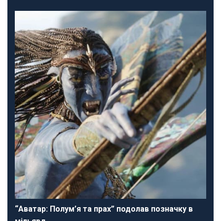
“Аватар: Полум’я та прах” подолав позначку в