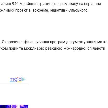
лизько 940 мільйонів гривень), спрямовану на сприяння
жливих проєктів, зокрема, ініціативи Єльського
ах. Скорочення фінансування програм документування може
итком подій та можливою реакцією міжнародної спільноти