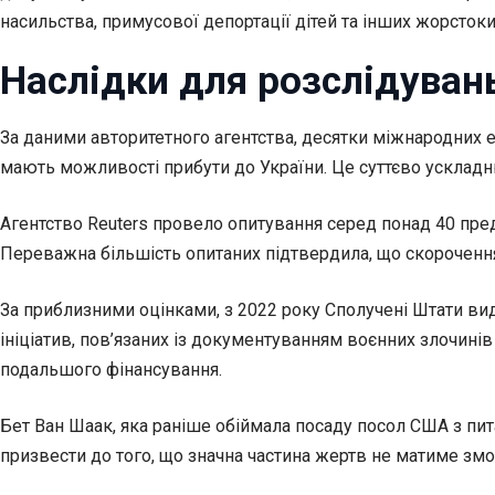
насильства, примусової депортації дітей та інших жорсто
Наслідки для розслідуван
За даними авторитетного агентства, десятки міжнародних е
мають можливості прибути до України. Це суттєво ускладн
Агентство Reuters провело опитування серед понад 40 предс
Переважна більшість опитаних підтвердила, що скорочення 
За приблизними оцінками, з 2022 року Сполучені Штати ви
ініціатив, пов’язаних із документуванням воєнних злочині
подальшого фінансування.
Бет Ван Шаак, яка раніше обіймала посаду посол США з п
призвести до того, що значна частина жертв не матиме зм