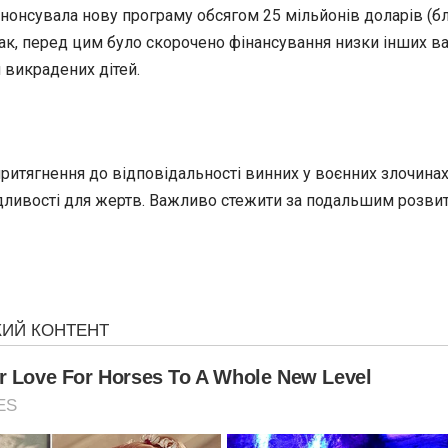
анонсувала нову програму обсягом 25 мільйонів доларів (б
ак, перед цим було скорочено фінансування низки інших ва
 викрадених дітей.
притягнення до відповідальності винних у воєнних злочин
ведливості для жертв. Важливо стежити за подальшим розв