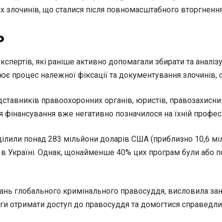
ких злочинів, що сталися після повномасштабного вторгне
ь
кспертів, які раніше активно допомагали збирати та аналіз
ює процес належної фіксації та документування злочинів, 
тавників правоохоронних органів, юристів, правозахисників
фінансування вже негативно позначилося на їхній професій
ділили понад 283 мільйони доларів США (приблизно 10,6 мі
в в Україні. Однак, щонайменше 40% цих програм були або п
итань глобального кримінального правосуддя, висловила з
оги отримати доступ до правосуддя та домогтися справедли