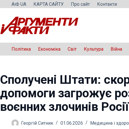
Перейти
АіФ UA
КАРТА САЙТУ
Про сайт
Контакти
до
вмісту
Політика
Економіка
Світ
Культура
Війна
Сполучені Штати: ско
допомоги загрожує р
воєнних злочинів Росії
Георгій Ситник
01.06.2026
Медицина і здоро