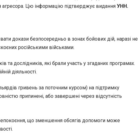
ння агресора. Цю інформацію підтверджує видання
УНН.
увати докази безпосередньо в зонах бойових дій, наразі не
скоєних російськими військами.
 та дослідників, які брали участь у згаданих програмах.
ній діяльності.
льярдів гривень за поточним курсом) на підтримку
овністю припинені, або завершені через відсутність
анепокоєння, що зменшення обсягів допомоги може
вості.