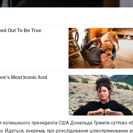
ія колишнього президента США Дональда Трампа суттєво обм
і. Йдеться, зокрема, про розслідування цілеспрямованих ат