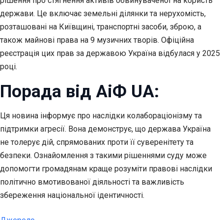
рішення про стягнення активів обвинуваченої на користь
держави. Це включає земельні ділянки та нерухомість,
розташовані на Київщині, транспортні засоби, зброю, а
також майнові права на 9 музичних творів. Офіційна
реєстрація цих прав за державою Україна відбулася у 2025
році.
Порада від АіФ UA:
Ця новина інформує про наслідки колабораціонізму та
підтримки агресії. Вона демонструє, що держава Україна
не толерує дій, спрямованих проти її суверенітету та
безпеки. Ознайомлення з такими рішеннями суду може
допомогти громадянам краще розуміти правові наслідки
політично вмотивованої діяльності та важливість
збереження національної ідентичності.