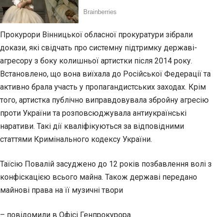
Прокурори Вінницької обласної прокуратури зібрали
докази, які свідчать про системну підтримку державі-
агресору з боку колишньої артистки після 2014 року.
Встановлено, що вона виїхала до Російської Федерації та
активно брала участь у пропагандистських заходах. Крім
того, артистка публічно виправдовувала збройну агресію
проти України та розповсюджувала антиукраїнські
наративи. Такі дії кваліфікуються за відповідними
статтями Кримінального кодексу України.
Таїсію Повалій засуджено до 12 років позбавлення волі з
конфіскацією всього майна. Також державі передано
майнові права на її музичні твори
– повідомили в Офісі Генпрокурора.