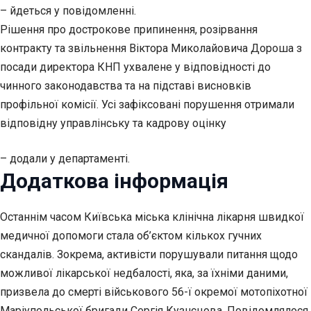
– йдеться у повідомленні.
Рішення про дострокове припинення, розірвання
контракту та звільнення Віктора Миколайовича Дороша з
посади директора КНП ухвалене у відповідності до
чинного законодавства та на підставі висновків
профільної комісії. Усі зафіксовані порушення отримали
відповідну управлінську та кадрову оцінку
– додали у департаменті.
Додаткова інформація
Останнім часом Київська міська клінічна лікарня швидкої
медичної допомоги стала об’єктом кількох гучних
скандалів. Зокрема, активісти порушували питання щодо
можливої лікарської недбалості, яка, за їхніми даними,
призвела до смерті військового 56-ї окремої мотопіхотної
Маріупольської бригади Сергія Кузнєцова. Повідомлялося,