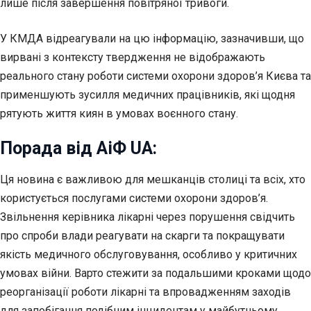
лише після завершення повітряної тривоги.
У КМДА відреагували на цю інформацію, зазначивши, що
вирвані з контексту твердження не відображають
реального стану роботи системи охорони здоров’я Києва та
применшують зусилля медичних працівників, які щодня
рятують життя киян в умовах воєнного стану.
Порада від АіФ UA:
Ця новина є важливою для мешканців столиці та всіх, хто
користується послугами системи охорони здоров’я.
Звільнення керівника лікарні через порушення свідчить
про спроби влади реагувати на скарги та покращувати
якість медичного обслуговування, особливо у критичних
умовах війни. Варто стежити за подальшими кроками щодо
реорганізації роботи лікарні та впровадженням заходів
для запобігання подібним інцидентам у майбутньому.