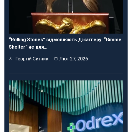
“Rolling Stones” відмовляють Джаггеру: “Gimme
Shelter” не для…
Георгій Ситник
Лют 27, 2026