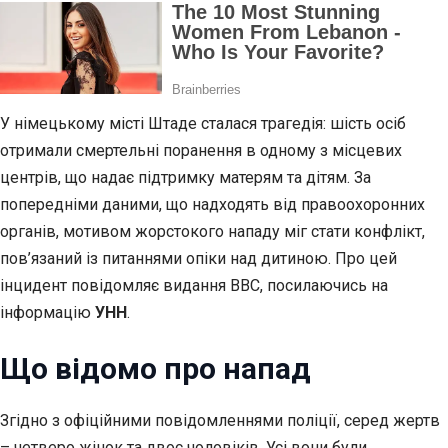
У німецькому місті Штаде сталася трагедія: шість осіб
отримали смертельні поранення в одному з місцевих
центрів, що надає підтримку матерям та дітям. За
попередніми даними, що надходять від правоохоронних
органів, мотивом жорстокого нападу міг стати конфлікт,
пов’язаний із питаннями опіки над дитиною. Про цей
інцидент повідомляє видання BBC, посилаючись на
інформацію
УНН
.
Що відомо про напад
Згідно з офіційними повідомленнями поліції, серед жертв
– четверо жінок та двоє чоловіків. Усі вони були