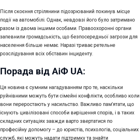
Після скоєння стрілянини підозрюваний покинув місце
події на автомобілі. Однак, невдовзі його було затримано
разом із двома іншими особами. Правоохоронні органи
запевнили громадськість, що безпосередньої загрози для
населення більше немає. Наразі триває ретельне
розслідування всіх обставин інциденту.
Порада від АіФ UA:
Ця новина є сумним нагадуванням про те, наскільки
руйнівними можуть бути сімейні конфлікти, особливо коли
вони переростають у насильство. Важливо пам’ятати, що
існують цивілізовані способи вирішення спорів, і в таких
складних ситуаціях завжди варто звертатися по
професійну допомогу – до юристів, психологів, соціальних
служб, які можуть надати підтримку та знайти