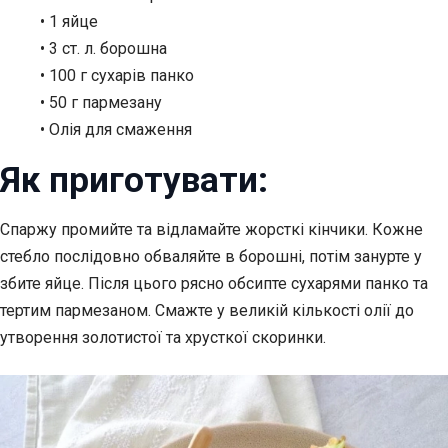
• 1 яйце
• 3 ст. л. борошна
• 100 г сухарів панко
• 50 г пармезану
• Олія для смаження
Як приготувати:
Спаржу промийте та відламайте жорсткі кінчики. Кожне
стебло послідовно обваляйте в борошні, потім занурте у
збите яйце. Після цього рясно обсипте сухарями панко та
тертим пармезаном. Смажте у великій кількості олії до
утворення золотистої та хрусткої скоринки.