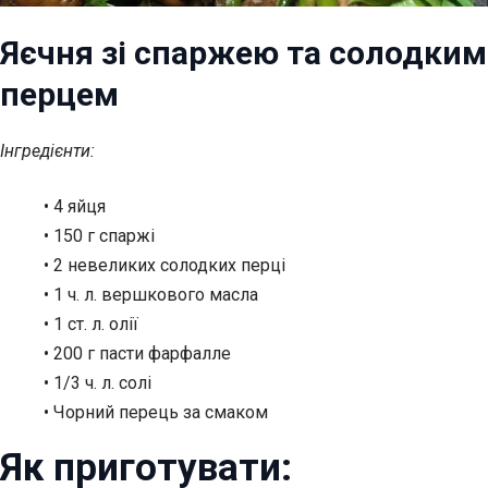
Яєчня зі спаржею та солодким
перцем
Інгредієнти:
• 4 яйця
• 150 г спаржі
• 2 невеликих солодких перці
• 1 ч. л. вершкового масла
• 1 ст. л. олії
• 200 г пасти фарфалле
• 1/3 ч. л. солі
• Чорний перець за смаком
Як приготувати: