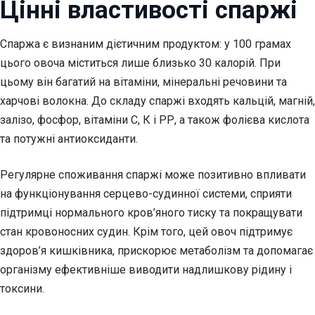
Цінні властивості спаржі
Спаржа є визнаним дієтичним продуктом: у 100 грамах
цього овоча міститься лише близько 30 калорій. При
цьому він багатий на вітаміни, мінеральні речовини та
харчові волокна. До складу спаржі входять кальцій, магній,
залізо, фосфор, вітаміни С, К і РР, а також фолієва кислота
та потужні антиоксиданти.
Регулярне споживання спаржі може позитивно впливати
на функціонування серцево-судинної системи, сприяти
підтримці нормального кров’яного тиску та покращувати
стан кровоносних судин. Крім того, цей овоч підтримує
здоров’я кишківника, прискорює метаболізм та допомагає
організму ефективніше виводити надлишкову рідину і
токсини.