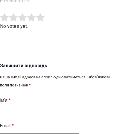
Submit Rating
Rate this item:
No votes yet.
Залишити відповідь
Ваша e-mail адреса не оприлюднюватиметься.
Обов’язкові
поля позначені
*
Ім’я
*
Email
*