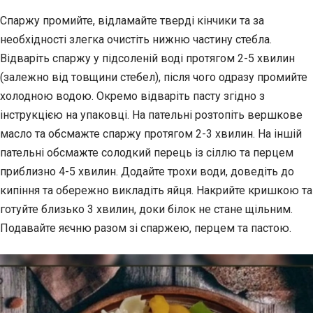
Спаржу промийте, відламайте тверді кінчики та за
необхідності злегка очистіть нижню частину стебла.
Відваріть спаржу у підсоленій воді протягом 2-5 хвилин
(залежно від товщини стебел), після чого одразу промийте
холодною водою. Окремо відваріть пасту згідно з
інструкцією на упаковці. На пательні розтопіть вершкове
масло та обсмажте спаржу протягом 2-3 хвилин. На іншій
пательні обсмажте солодкий перець із сіллю та перцем
приблизно 4-5 хвилин. Додайте трохи води, доведіть до
кипіння та обережно викладіть яйця. Накрийте кришкою та
готуйте близько 3 хвилин, доки білок не стане щільним.
Подавайте яєчню разом зі спаржею, перцем та пастою.