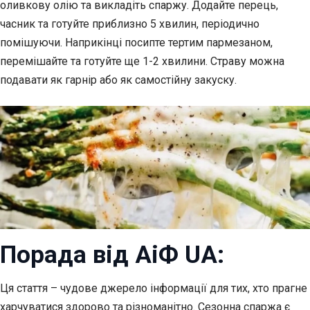
оливкову олію та викладіть спаржу. Додайте перець,
часник та готуйте приблизно 5 хвилин, періодично
помішуючи. Наприкінці посипте тертим пармезаном,
перемішайте та готуйте ще 1-2 хвилини. Страву можна
подавати як гарнір або як самостійну закуску.
Порада від АіФ UA:
Ця стаття – чудове джерело інформації для тих, хто прагне
харчуватися здорово та різноманітно. Сезонна спаржа є