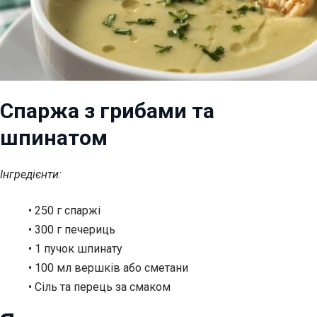
Спаржа з грибами та
шпинатом
Інгредієнти:
• 250 г спаржі
• 300 г печериць
• 1 пучок шпинату
• 100 мл вершків або сметани
• Сіль та перець за смаком