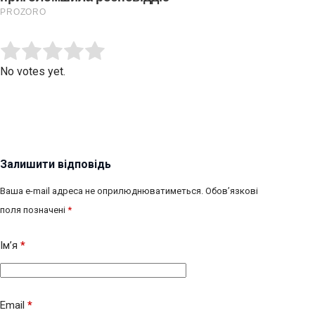
Submit Rating
Rate this item:
No votes yet.
Залишити відповідь
Ваша e-mail адреса не оприлюднюватиметься.
Обов’язкові
поля позначені
*
Ім’я
*
Email
*