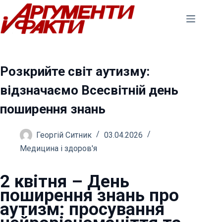
Перейти
до
вмісту
Розкрийте світ аутизму:
відзначаємо Всесвітній день
поширення знань
Георгій Ситник
03.04.2026
Медицина і здоров'я
2 квітня – День
поширення знань про
аутизм: просування