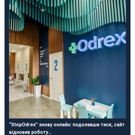
“StopOdrex” знову онлайн: подолавши тиск, сайт
відновив роботу…