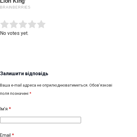
Submit Rating
Rate this item:
No votes yet.
Залишити відповідь
Ваша e-mail адреса не оприлюднюватиметься.
Обов’язкові
поля позначені
*
Ім’я
*
Email
*