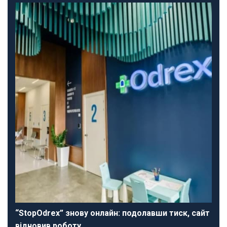
“StopOdrex” знову онлайн: подолавши тиск, сайт
відновив роботу…