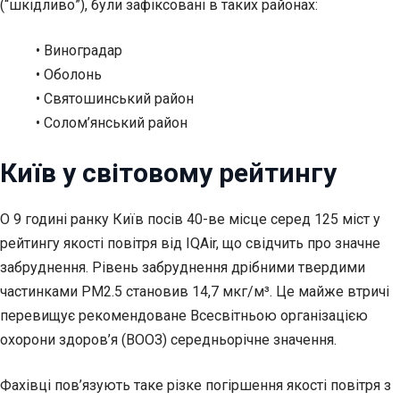
(“шкідливо”), були зафіксовані в таких районах:
• Виноградар
• Оболонь
• Святошинський район
• Солом’янський район
Київ у світовому рейтингу
О 9 годині ранку Київ посів 40-ве місце серед 125 міст у
рейтингу якості повітря від IQAir, що свідчить про значне
забруднення. Рівень забруднення дрібними твердими
частинками PM2.5 становив 14,7 мкг/м³. Це майже втричі
перевищує рекомендоване Всесвітньою організацією
охорони здоров’я (ВООЗ) середньорічне значення.
Фахівці пов’язують таке різке погіршення якості повітря з