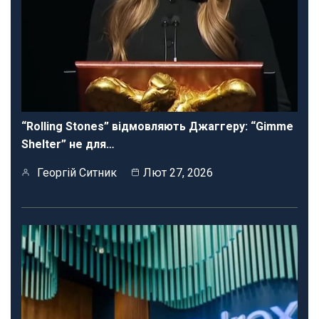
“Rolling Stones” відмовляють Джаггеру: “Gimme
Shelter” не для…
Георгій Ситник
Лют 27, 2026